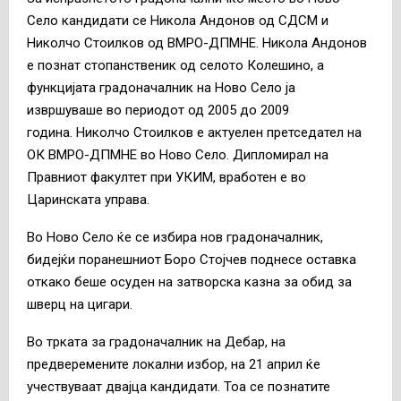
Село кандидати се Никола Андонов од СДСМ и
Николчо Стоилков од ВМРО-ДПМНЕ. Никола Андонов
е познат стопанственик од селото Колешино, а
функцијата градоначалник на Ново Село ја
извршуваше во периодот од 2005 до 2009
година. Николчо Стоилков е актуелен претседател на
ОК ВМРО-ДПМНЕ во Ново Село. Дипломирал на
Правниот факултет при УКИМ, вработен е во
Царинската управа.
Во Ново Село ќе се избира нов градоначалник,
бидејќи поранешниот Боро Стојчев поднесе оставка
откако беше осуден на затворска казна за обид за
шверц на цигари.
Во трката за градоначалник на Дебар, на
предверемените локални избор, на 21 април ќе
учествуваат двајца кандидати. Тоа се познатите