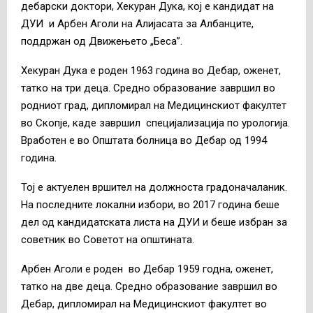
дебарски доктори, Хекуран Дука, кој е кандидат на
ДУИ и Арбен Аголи на Алијасата за Албанците,
поддржан од Движењето „Беса”.
Хекуран Дука е роден 1963 година во Дебар, оженет,
татко на три деца. Средно образование завршил во
родниот град, дипломирал на Медицинскиот факултет
во Скопје, каде завршил специјализација по урологија.
Вработен е во Општата болница во Дебар од 1994
година.
Тој е актуелен вршител на должноста градоначаланик.
На последните локални избори, во 2017 година беше
дел од кандидатската листа на ДУИ и беше избран за
советник во Советот на општината.
Арбен Аголи е роден во Дебар 1959 годна, оженет,
татко на две деца. Средно образование завршил во
Дебар, дипломирал на Медицинскиот факултет во