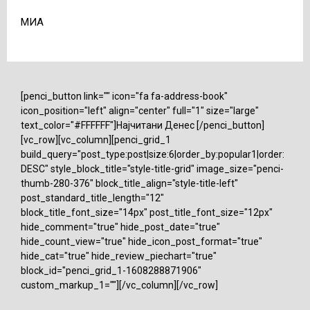
МИА
[penci_button link="" icon="fa fa-address-book"
icon_position="left" align="center" full="1" size="large"
text_color="#FFFFFF"]Најчитани Денес [/penci_button]
[vc_row][vc_column][penci_grid_1
build_query="post_type:post|size:6|order_by:popular1|order:
DESC" style_block_title="style-title-grid" image_size="penci-
thumb-280-376" block_title_align="style-title-left"
post_standard_title_length="12"
block_title_font_size="14px" post_title_font_size="12px"
hide_comment="true" hide_post_date="true"
hide_count_view="true" hide_icon_post_format="true"
hide_cat="true" hide_review_piechart="true"
block_id="penci_grid_1-1608288871906"
custom_markup_1=""][/vc_column][/vc_row]