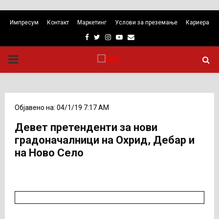
Импресум
Контакт
Маркетинг
Услови за преземање
Кариера
Facebook
Twitter
Instagram
Youtube
Email
PRIMARY
MENU
Објавено на: 04/1/19 7:17 AM
Девет претенденти за нови
градоначалници на Охрид, Дебар и
на Ново Село