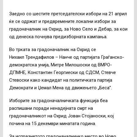
Заедно со шестите претседателски избори на 21 април
ќе се одржат и предвремените локални избори за
градоначалник на Охрид, за Ново Село и Дебар, за кои
од денеска почнува предизборната кампања.
Во трката за градоначалник на Охрид се
Нихаил Трендафилов – Нанче од партијата Граѓанско-
демократска унија, Митре Милошоски од ВМРО-
ДПМНЕ, Константин Георгиески од СДСМ, Стевче
Стевоски како кандидат на политичката партија
Демократи и Џемал Мена од движењето „Беса”.
Изборите за градоначалничката функција беа
распишани поради ненадејната смрт на
градоначалникот на Oхрид Јован Стојаноски, кој
почина на 15 декември минатата година.
За испразнетото градоначалничко место во Ново