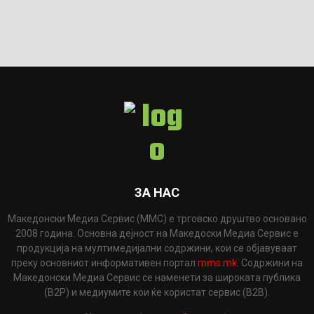
ЗА НАС
Македонски Медиа Сервис (ММС) е трговско друштво основано
2008 година. Основна дејност на Македоски Медиа Сервис е
продукција на мултимедијални содржини, кои се објавуваат
преку основниот информативен портал
mms.mk
. Содржини на
Македонски Медиа Сервис се наменети за широката публика
(B2P) и медиумите кои ќе користат сервис (B2B).