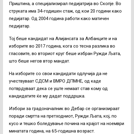
Приштина, а специјализирал педијатрија во Скопје. Во
струката има 34-годишен стаж, од кои 20 години како
педијатар. Од 2004 година работи како матичен
педијатар.
Тој беше кандидат на Алијансата за Албанците и на
изборите во 2017 година, кога со тесна разлика во
гласовите, во вториот круг беше избран Ружди Љата,
што беше негов втор мандат.
На изборите со свои кандидати одлучија да не
учествуваат СДСМ и ВМРО ДПМНЕ, од каде
потврдуваат дека се уште немаат став кому од
кандидатите ќе му дадат поддршка.
Избори за градоначалник во Дебар се организираат
поради смртта на претходниот, Ружди Љата, кој, по
кусо и тешко боледување почина на крајот на ноември
минатата година, на 65-годишна возраст.