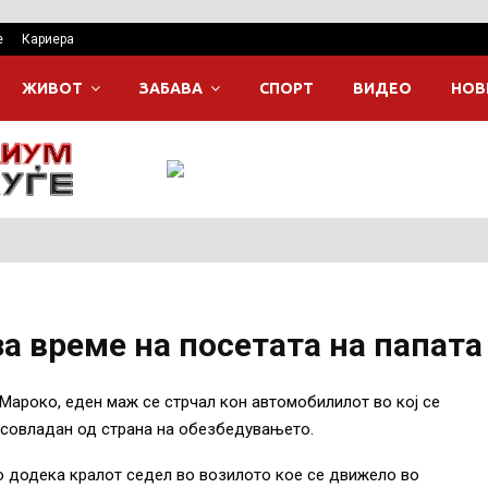
е
Кариера
ЖИВОТ
ЗАБАВА
СПОРТ
ВИДЕО
НОВ
а време на посетата на папата
 Мароко, еден маж се стрчал кон автомобилилот во кој се
л совладан од страна на обезбедувањето.
ло додека кралот седел во возилото кое се движело во