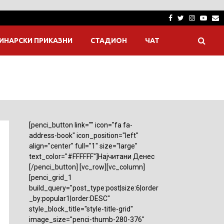
Facebook
Twitter
Instagra
Yout
E
ИНАРСКИ ПРИКАЗНИ
СТАДИОН
ЧАТ
[penci_button link="" icon="fa fa-
address-book" icon_position="left"
align="center" full="1" size="large"
text_color="#FFFFFF"]Најчитани Денес
[/penci_button] [vc_row][vc_column]
[penci_grid_1
build_query="post_type:post|size:6|order
_by:popular1|order:DESC"
style_block_title="style-title-grid"
image_size="penci-thumb-280-376"