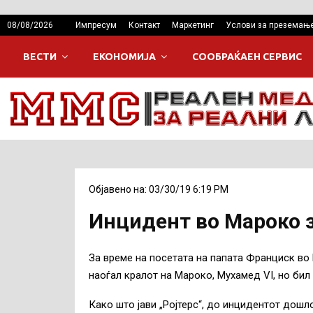
08/08/2026
Импресум
Контакт
Маркетинг
Услови за преземањ
ВЕСТИ
ЕКОНОМИЈА
СООБРАЌАЕН СЕРВИС
Објавено на: 03/30/19 6:19 PM
Инцидент во Мароко з
За време на посетата на папата Франциск во
наоѓал кралот на Мароко, Мухамед VI, но би
Како што јави „Ројтерс“, до инцидентот дош