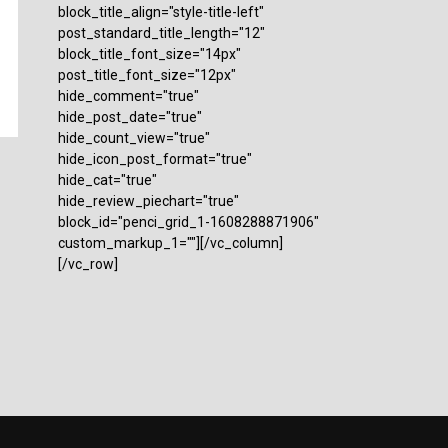
block_title_align="style-title-left"
post_standard_title_length="12"
block_title_font_size="14px"
post_title_font_size="12px"
hide_comment="true"
hide_post_date="true"
hide_count_view="true"
hide_icon_post_format="true"
hide_cat="true"
hide_review_piechart="true"
block_id="penci_grid_1-1608288871906"
custom_markup_1=""][/vc_column]
[/vc_row]