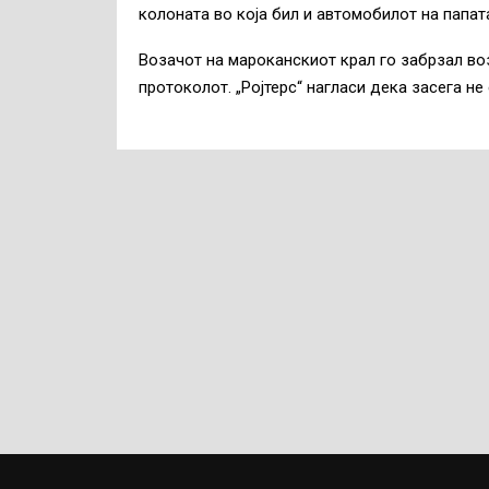
колоната во која бил и автомобилот на папат
Возачот на мароканскиот крал го забрзал во
протоколот. „Ројтерс“ нагласи дека засега н