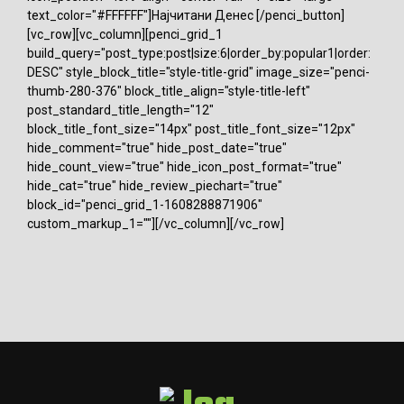
text_color="#FFFFFF"]Најчитани Денес [/penci_button]
[vc_row][vc_column][penci_grid_1
build_query="post_type:post|size:6|order_by:popular1|order:
DESC" style_block_title="style-title-grid" image_size="penci-
thumb-280-376" block_title_align="style-title-left"
post_standard_title_length="12"
block_title_font_size="14px" post_title_font_size="12px"
hide_comment="true" hide_post_date="true"
hide_count_view="true" hide_icon_post_format="true"
hide_cat="true" hide_review_piechart="true"
block_id="penci_grid_1-1608288871906"
custom_markup_1=""][/vc_column][/vc_row]