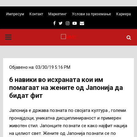
Импресум
Контакт
Маркетинг
Услови за преземање
Кариера
Facebook
Twitter
Instagram
Youtube
Email
PRIMARY
MENU
Објавено на: 03/30/19 5:16 PM
6 навики во исхраната кои им
помагаат на жените од Јапонија да
бидат фит
Јапонија е држава позната по својата култура , големи
пронајдоци, уникатна дисциплинираност и примерен
животен стил. Јапонците познати се како најфит нација
на целиот свет. Жените од Јапонија познати се по