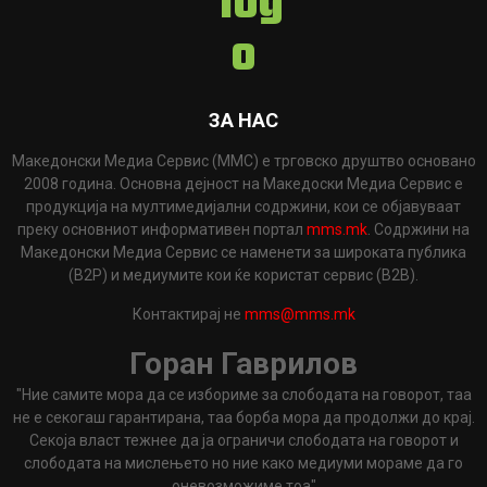
ЗА НАС
Македонски Медиа Сервис (ММС) е трговско друштво основано
2008 година. Основна дејност на Македоски Медиа Сервис е
продукција на мултимедијални содржини, кои се објавуваат
преку основниот информативен портал
mms.mk
. Содржини на
Македонски Медиа Сервис се наменети за широката публика
(B2P) и медиумите кои ќе користат сервис (B2B).
Контактирај не
mms@mms.mk
Горан Гаврилов
"Ние самите мора да се избориме за слободата на говорот, таа
не е секогаш гарантирана, таа борба мора да продолжи до крај.
Секоја власт тежнее да ја ограничи слободата на говорот и
слободата на мислењето но ние како медиуми мораме да го
оневозможиме тоа"