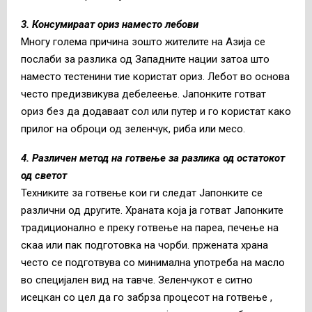
3. Консумираат ориз наместо лебови
Многу голема причина зошто жителите на Азија се
послаби за разлика од Западните нации затоа што
наместо тестенини тие користат ориз. Лебот во основа
често предизвикува дебелеење. Јапонките готват
ориз без да додаваат сол или путер и го користат како
прилог на оброци од зеленчук, риба или месо.
4. Различен метод на готвење за разлика од остатокот
од светот
Техниките за готвење кои ги следат Јапонките се
различни од другите. Храната која ја готват Јапонките
традиционално е преку готвење на пареа, печење на
скаа или пак подготовка на чорби. пржената храна
често се подготвува со минимална употреба на масло
во специјален вид на тавче. Зеленчукот е ситно
исецкан со цел да го забрза процесот на готвење ,