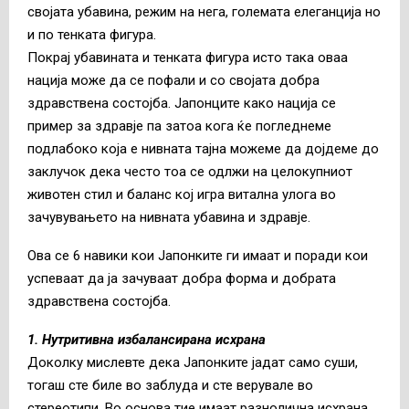
својата убавина, режим на нега, големата елеганција но
и по тенката фигура.
Покрај убавината и тенката фигура исто така оваа
нација може да се пофали и со својата добра
здравствена состојба. Јапонците како нација се
пример за здравје па затоа кога ќе погледнеме
подлабоко која е нивната тајна можеме да дојдеме до
заклучок дека често тоа се одлжи на целокупниот
животен стил и баланс кој игра витална улога во
зачувувањето на нивната убавина и здравје.
Ова се 6 навики кои Јапонките ги имаат и поради кои
успеваат да ја зачуваат добра форма и добрата
здравствена состојба.
1. Нутритивна избалансирана исхрана
Доколку мислевте дека Јапонките јадат само суши,
тогаш сте биле во заблуда и сте верувале во
стереотипи. Во основа тие имаат разнолична исхрана