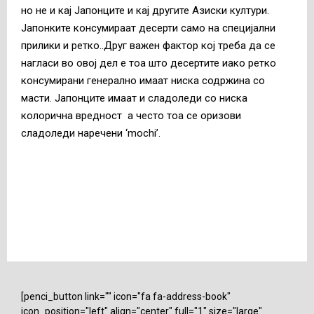
но не и кај Јапонците и кај другите Азиски култури.
Јапонките консумираат десерти само на специјални
прилики и ретко..Друг важен фактор кој треба да се
нагласи во овој дел е тоа што десертите иако ретко
консумирани генерално имаат ниска содржина со
масти. Јапонците имаат и сладоледи со ниска
колорична вредност а често тоа се оризови
сладоледи наречени ‘mochi’.
[penci_button link="" icon="fa fa-address-book"
icon_position="left" align="center" full="1" size="large"