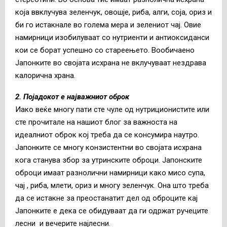
која ввклучува зеленчук, овошје, риба, алги, соја, ориз и
би го истакнале во голема мера и зелениот чај. Овие
намирници изобилуваат со нутриенти и антиоксиданси
кои се борат успешно со стареењето. Вообичаено
Јапонките во својата исхрана не вклучуваат нездрава
калорична храна.
2. Појадокот е најважниот оброк
Иако веќе многу пати сте чуле од нутриционистите или
сте прочитале на нашиот блог за важноста на
идеалниот оброк кој треба да се консумира наутро.
Јапонките се многу конзистентни во својата исхрана
кога станува збор за утринските оброци. Јапонските
оброци имаат разнолични намирници како мисо супа,
чај , риба, млети, ориз и многу зеленчук. Она што треба
да се истакне за преостанатит дел од оброците кај
Јапонките е дека се обидуваат да ги одржат ручеците
лесни и вечерите најлесни.