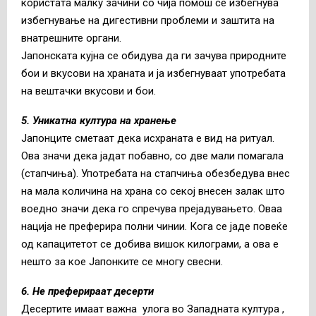
користата малку зачини со чија помош се избегнува
избегнување на дигестивни проблеми и заштита на
внатрешните органи.
Јапонската кујна се обидува да ги зачува природните
бои и вкусови на храната и ја избегнуваат употребата
на вештачки вкусови и бои.
5. Уникатна култура на хранење
Јапонците сметаат дека исхраната е вид на ритуал.
Ова значи дека јадат побавно, со две мали помагала
(стапчиња). Употребата на стапчиња обезбедува внес
на мала количина на храна со секој внесен залак што
воедно значи дека го спречува прејадувањето. Оваа
нација не преферира полни чинии. Кога се јаде повеќе
од капацитетот се добива вишок килограми, а ова е
нешто за кое Јапонките се многу свесни.
6. Не преферираат десерти
Десертите имаат важна улога во Западната култура ,