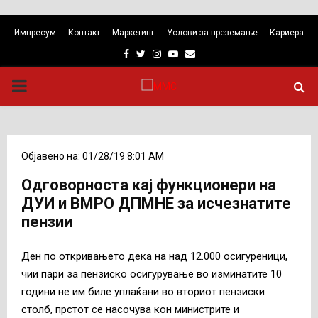
Импресум
Контакт
Маркетинг
Услови за преземање
Кариера
Facebook
Twitter
Instagram
Youtube
Email
PRIMARY
MENU
Објавено на: 01/28/19 8:01 AM
Одговорноста кај функционери на
ДУИ и ВМРО ДПМНЕ за исчезнатите
пензии
Ден по откривањето дека на над 12.000 осигуреници,
чии пари за пензиско осигурување во изминатите 10
години не им биле уплаќани во вториот пензиски
столб, прстот се насочува кон министрите и