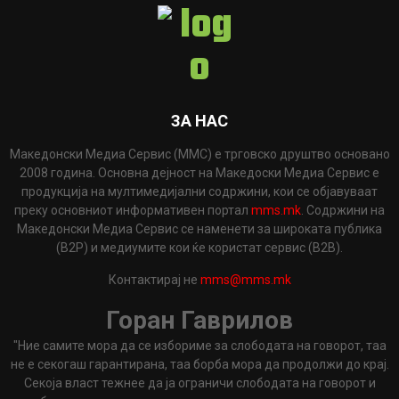
ЗА НАС
Македонски Медиа Сервис (ММС) е трговско друштво основано
2008 година. Основна дејност на Македоски Медиа Сервис е
продукција на мултимедијални содржини, кои се објавуваат
преку основниот информативен портал
mms.mk
. Содржини на
Македонски Медиа Сервис се наменети за широката публика
(B2P) и медиумите кои ќе користат сервис (B2B).
Контактирај не
mms@mms.mk
Горан Гаврилов
"Ние самите мора да се избориме за слободата на говорот, таа
не е секогаш гарантирана, таа борба мора да продолжи до крај.
Секоја власт тежнее да ја ограничи слободата на говорот и