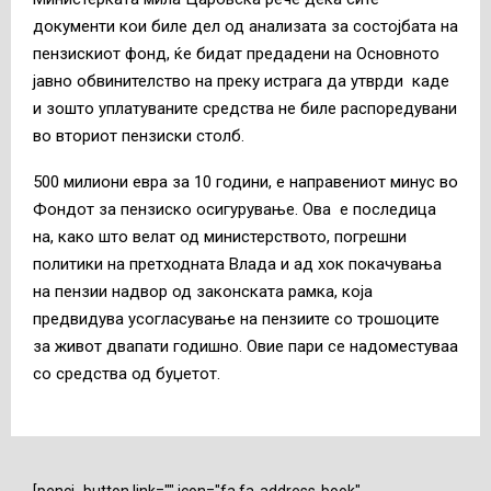
документи кои биле дел од анализата за состојбата на
пензискиот фонд, ќе бидат предадени на Основното
јавно обвинителство на преку истрага да утврди каде
и зошто уплатуваните средства не биле распоредувани
во вториот пензиски столб.
500 милиони евра за 10 години, е направениот минус во
Фондот за пензиско осигурување. Ова е последица
на, како што велат од министерството, погрешни
политики на претходната Влада и ад хок покачувања
на пензии надвор од законската рамка, која
предвидува усогласување на пензиите со трошоците
за живот двапати годишно. Овие пари се надоместуваа
со средства од буџетот.
[penci_button link="" icon="fa fa-address-book"