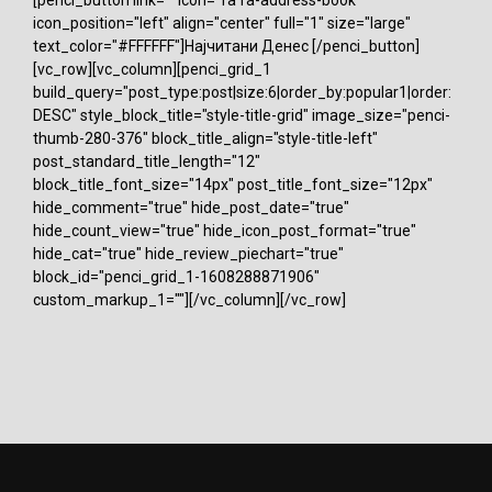
icon_position="left" align="center" full="1" size="large"
text_color="#FFFFFF"]Најчитани Денес [/penci_button]
[vc_row][vc_column][penci_grid_1
build_query="post_type:post|size:6|order_by:popular1|order:
DESC" style_block_title="style-title-grid" image_size="penci-
thumb-280-376" block_title_align="style-title-left"
post_standard_title_length="12"
block_title_font_size="14px" post_title_font_size="12px"
hide_comment="true" hide_post_date="true"
hide_count_view="true" hide_icon_post_format="true"
hide_cat="true" hide_review_piechart="true"
block_id="penci_grid_1-1608288871906"
custom_markup_1=""][/vc_column][/vc_row]