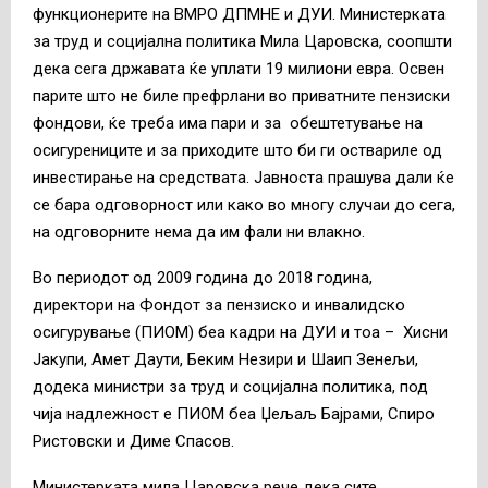
функционерите на ВМРО ДПМНЕ и ДУИ. Министерката
за труд и социјална политика Мила Царовска, соопшти
дека сега државата ќе уплати 19 милиони евра. Освен
парите што не биле префрлани во приватните пензиски
фондови, ќе треба има пари и за обештетување на
осигурениците и за приходите што би ги оствариле од
инвестирање на средствата. Јавноста прашува дали ќе
се бара одговорност или како во многу случаи до сега,
на одговорните нема да им фали ни влакно.
Во периодот од 2009 година до 2018 година,
директори на Фондот за пензиско и инвалидско
осигурување (ПИОМ) беа кадри на ДУИ и тоа – Хисни
Јакупи, Амет Даути, Беким Незири и Шаип Зенељи,
додека министри за труд и социјална политика, под
чија надлежност е ПИОМ беа Џељаљ Бајрами, Спиро
Ристовски и Диме Спасов.
Министерката мила Царовска рече дека сите