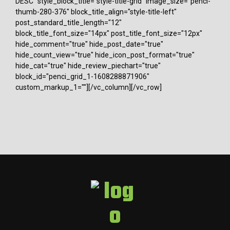
DESC" style_block_title="style-title-grid" image_size="penci-
thumb-280-376" block_title_align="style-title-left"
post_standard_title_length="12"
block_title_font_size="14px" post_title_font_size="12px"
hide_comment="true" hide_post_date="true"
hide_count_view="true" hide_icon_post_format="true"
hide_cat="true" hide_review_piechart="true"
block_id="penci_grid_1-1608288871906"
custom_markup_1=""][/vc_column][/vc_row]