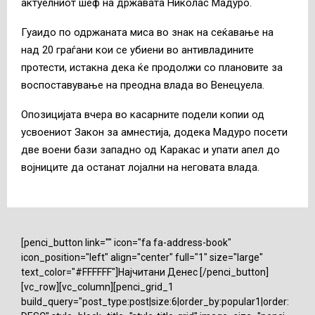
актуелниот шеф на државата Николас Мадуро.
Гуаидо по одржаната миса во знак на сеќавање на
над 20 граѓани кои се убиени во антивладините
протести, истакна дека ќе продолжи со плановите за
воспоставување на преодна влада во Венецуела.
Опозицијата вчера во касарните подели копии од
усвоениот Закон за амнестија, додека Мадуро посети
две воени бази западно од Каракас и упати апел до
војниците да останат лојални на неговата влада.
[penci_button link="" icon="fa fa-address-book"
icon_position="left" align="center" full="1" size="large"
text_color="#FFFFFF"]Најчитани Денес [/penci_button]
[vc_row][vc_column][penci_grid_1
build_query="post_type:post|size:6|order_by:popular1|order: