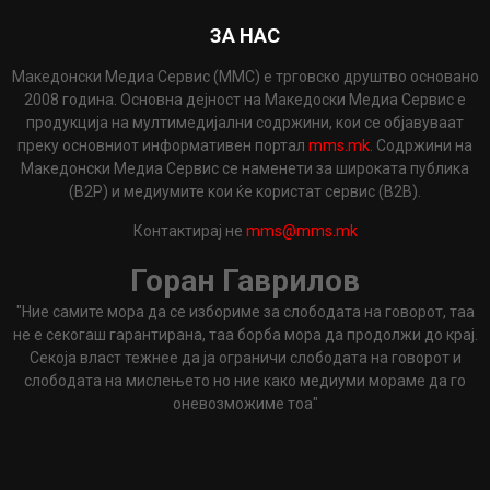
ЗА НАС
Македонски Медиа Сервис (ММС) е трговско друштво основано
2008 година. Основна дејност на Македоски Медиа Сервис е
продукција на мултимедијални содржини, кои се објавуваат
преку основниот информативен портал
mms.mk
. Содржини на
Македонски Медиа Сервис се наменети за широката публика
(B2P) и медиумите кои ќе користат сервис (B2B).
Контактирај не
mms@mms.mk
Горан Гаврилов
"Ние самите мора да се избориме за слободата на говорот, таа
не е секогаш гарантирана, таа борба мора да продолжи до крај.
Секоја власт тежнее да ја ограничи слободата на говорот и
слободата на мислењето но ние како медиуми мораме да го
оневозможиме тоа"