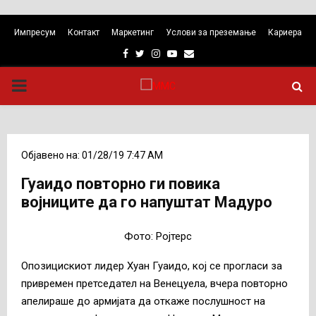
Импресум
Контакт
Маркетинг
Услови за преземање
Кариера
Facebook
Twitter
Instagram
Youtube
Email
PRIMARY
MENU
Објавено на: 01/28/19 7:47 AM
Гуаидо повторно ги повика
војниците да го напуштат Мадуро
Фото: Ројтерс
Опозицискиот лидер Хуан Гуаидо, кој се прогласи за
привремен претседател на Венецуела, вчера повторно
апелираше до армијата да откаже послушност на