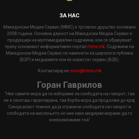
ЗА НАС
Македонски Медиа Сервис (ММС) е трговско друштво основано
2008 година. Основна дејност на Македоски Медиа Сервис е
продукција на мултимедијални содржини, кои се објавуваат
преку основниот информативен портал
mms.mk
. Содржини на
Македонски Медиа Сервис се наменети за широката публика
(B2P) и медиумите кои ќе користат сервис (B2B).
Контактирај не
mms@mms.mk
Горан Гаврилов
"Ние самите мора да се избориме за слободата на говорот, таа
не е секогаш гарантирана, таа борба мора да продолжи до крај.
Секоја власт тежнее да ја ограничи слободата на говорот и
слободата на мислењето но ние како медиуми мораме да го
оневозможиме тоа"