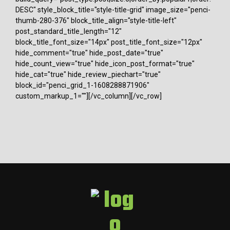
DESC" style_block_title="style-title-grid" image_size="penci-
thumb-280-376" block_title_align="style-title-left"
post_standard_title_length="12"
block_title_font_size="14px" post_title_font_size="12px"
hide_comment="true" hide_post_date="true"
hide_count_view="true" hide_icon_post_format="true"
hide_cat="true" hide_review_piechart="true"
block_id="penci_grid_1-1608288871906"
custom_markup_1=""][/vc_column][/vc_row]