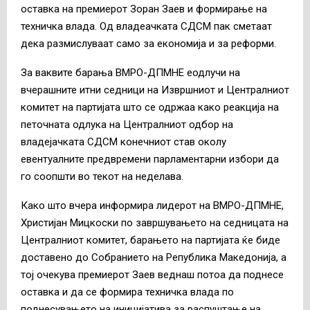
оставка на премиерот Зоран Заев и формирање на
техничка влада. Од владеачката СДСМ пак сметаат
дека размислуваат само за економија и за реформи.
За ваквите барања ВМРО-ДПМНЕ еодлучи на
вчерашните итни седници на Извршниот и Централниот
комитет на партијата што се одржаа како реакција на
петочната одлука на Централниот одбор на
владејачката СДСМ конечниот став околу
евентуалните предвремени парламентарни избори да
го соопшти во текот на неделава.
Како што вчера информира лидерот на ВМРО-ДПМНЕ,
Христијан Мицкоски по завршувањето на седницата на
Централниот комитет, барањето на партијата ќе биде
доставено до Собранието на Република Македонија, а
тој очекува премиерот Заев веднаш потоа да поднесе
оставка и да се формира техничка влада по
поднесувањето на иницијатива за распуштање на