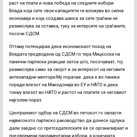
раст на плати и нова победа на следните избори.
Влада која сите свои капацитети ги вложува во силна
економија и која создава шанса за сите граѓани не
размислува за оставка, туку за интерсите на граѓаните,
посочи СДСМ.
Оттаму потенцираа дека економскиот поход на
Владата предводена од СДСМ го тера Мицкоски на
панични партиски реакции затоа што, посочуваат, тој
размислува само за својот и за интересот на неговите
антизападни ментори.Му порачаа
дека е во паника
поради влезот на Македонија во ЕУ и НАТО и дека
токму влезот во НАТО и растот на платите се неговиот
најголем пораз.
Централниот одбор на СДСМ во петокот го овласти
највисокото партиско раководство да донесе одлука
дали заедно со претседателските ќе се организираат и
предвремени парламентарни избори, а конечната