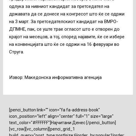
одлука за нивниот кандидат за претседател на
државата да се донесе на конгресот што ќе се одржи
на 3 март. За претседателскиот кандидат на ВМРО-
ДПМНЕ, пак, се уште трае огласот што е отворен до
крајот на месецов, а тој, според најавите, ќе се избере
на конвенцијата што ќе се одржи на 16 февруари во
Струга.
Извор: Македонска информативна агенција
[penci_button link="" icon="fa fa-address-book"
icon_position="left" align="center" full="1" size="large"
text_color="#FFFFFF"]Најчитани Денес [/penci_button]
[vc_row][vc_column][penci_grid_1
build_query="post_type:post|size:6|order_by:popular1|order: