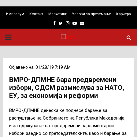
Импресум
Контакт
Маркетинг
Услови за преземање
Кариера
Facebook
Twitter
Instagram
Youtube
Email
PRIMARY
MENU
Објавено на: 01/28/19 7:19 AM
ВМРО-ДПМНЕ бара предвремени
избори, СДСМ размислува за НАТО,
ЕУ, за економија и реформи
ВМРО-ДПМНЕ денеска ќе поднесе барање за
распуштање на Собранието на Република Македонија
и за одржување на предвремени парламентарни
избори заедно со претседателските, како и барање за