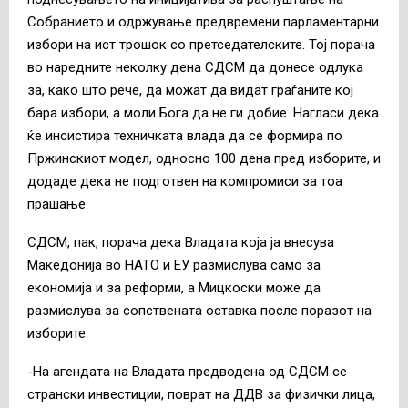
Собранието и одржување предвремени парламентарни
избори на ист трошок со претседателските. Тој порача
во наредните неколку дена СДСМ да донесе одлука
за, како што рече, да можат да видат граѓаните кој
бара избори, а моли Бога да не ги добие. Нагласи дека
ќе инсистира техничката влада да се формира по
Пржинскиот модел, односно 100 дена пред изборите, и
додаде дека не подготвен на компромиси за тоа
прашање.
СДСМ, пак, порача дека Владата која ја внесува
Македонија во НАТО и ЕУ размислува само за
економија и за реформи, а Мицкоски може да
размислува за сопствената оставка после поразот на
изборите.
-На агендата на Владата предводена од СДСМ се
странски инвестиции, поврат на ДДВ за физички лица,