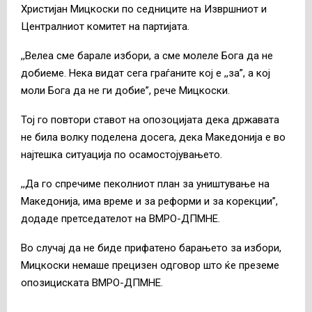
Христијан Мицкоски по седниците на Извршниот и
Централниот комитет на партијата.
,,Велеа сме барале избори, а сме молеле Бога да не
добиеме. Нека видат сега граѓаните кој е ,,за”, а кој
моли Бога да не ги добие”, рече Мицкоски.
Тој го повтори ставот на опозоцијата дека државата
не била волку поделена досега, дека Македонија е во
најтешка ситуација по осамостојувањето.
,,Да го спречиме пеколниот план за уништување на
Македонија, има време и за реформи и за корекции”,
додаде претседателот на ВМРО-ДПМНЕ.
Во случај да не биде прифатено барањето за избори,
Мицкоски немаше прецизен одговор што ќе преземе
опозициската ВМРО-ДПМНЕ.