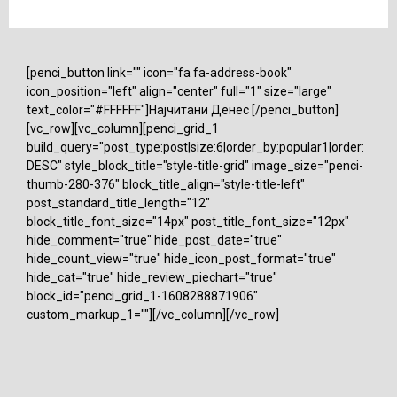
[penci_button link="" icon="fa fa-address-book"
icon_position="left" align="center" full="1" size="large"
text_color="#FFFFFF"]Најчитани Денес [/penci_button]
[vc_row][vc_column][penci_grid_1
build_query="post_type:post|size:6|order_by:popular1|order:
DESC" style_block_title="style-title-grid" image_size="penci-
thumb-280-376" block_title_align="style-title-left"
post_standard_title_length="12"
block_title_font_size="14px" post_title_font_size="12px"
hide_comment="true" hide_post_date="true"
hide_count_view="true" hide_icon_post_format="true"
hide_cat="true" hide_review_piechart="true"
block_id="penci_grid_1-1608288871906"
custom_markup_1=""][/vc_column][/vc_row]