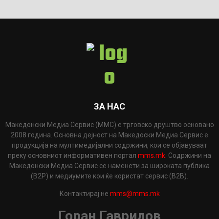
ЗА НАС
Македонски Медиа Сервис (ММС) е трговско друштво основано
2008 година. Основна дејност на Македоски Медиа Сервис е
продукција на мултимедијални содржини, кои се објавуваат
преку основниот информативен портал
mms.mk
. Содржини на
Македонски Медиа Сервис се наменети за широката публика
(B2P) и медиумите кои ќе користат сервис (B2B).
Контактирај не
mms@mms.mk
Горан Гаврилов