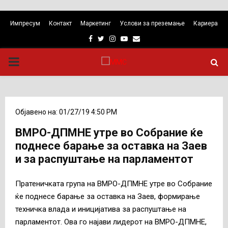
Импресум
Контакт
Маркетинг
Услови за преземање
Кариера
Facebook
Twitter
Instagram
Youtube
Email
PRIMARY
MENU
Објавено на: 01/27/19 4:50 PM
ВМРО-ДПМНЕ утре во Собрание ќе
поднесе барање за оставка на Заев
и за распуштање на парламентот
Пратеничката група на ВМРО-ДПМНЕ утре во Собрание
ќе поднесе барање за оставка на Заев, формирање
техничка влада и иницијатива за распуштање на
парламентот. Ова го најави лидерот на ВМРО-ДПМНЕ,