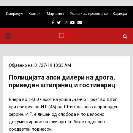
Импресум
Контакт
Маркетинг
Услови за преземање
Кариера
Facebook
Twitter
Instagram
Youtube
Email
PRIMARY
MENU
Објавено на: 01/27/19 10:33 AM
Полицијата апси дилери на дрога,
приведен штипјанец и гостиварец
Вчера во 14,00 часот на улица „Ванчо Прке“ во Штип
при претрес на И.Г.(45) од Штип, кај него е пронајден
хероин. И.Г. е лишен од слобода и по целосно
документирање на случајот ќе биде поднесен
соодветен поднесок.