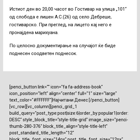
Истиот ден во 20,00 часот во Гостивар на улица „101“
од слобода е лишен А.С.(26) од село Дебреше,
гостиварско. При преглед, на лицето кај него е
пронајдена марихуана.
По целосно документирање на случајот ќе биде
поднесен соодветен поднесок.
[penci_button link="" icon="fa fa-address-book"
icon_position="left" align="center" full="1" size="large"
text_color="#FFFFFF"]Најчитани Денес [/penci_button]
[vc_row][vc_column][penci_grid_1
build_query="post_type:post|size:6|order_by:popular1|order:
DESC" style_block_title="style-title-grid" image_size="penci-
thumb-280-376" block_title_align="style-title-left"
post_standard_title_length="12"
block_title_font_size="14px" post_title_font_size="12px"