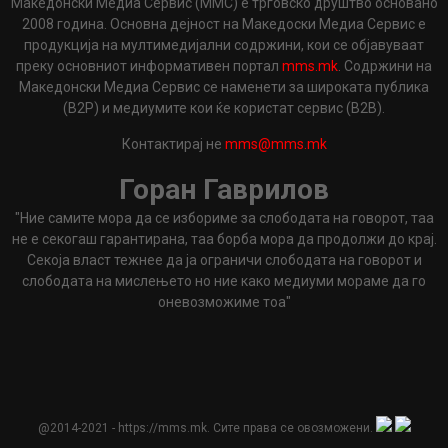
Македонски Медиа Сервис (ММС) е трговско друштво основано
2008 година. Основна дејност на Македоски Медиа Сервис е
продукција на мултимедијални содржини, кои се објавуваат
преку основниот информативен портал
mms.mk
. Содржини на
Македонски Медиа Сервис се наменети за широката публика
(B2P) и медиумите кои ќе користат сервис (B2B).
Контактирај не
mms@mms.mk
Горан Гаврилов
"Ние самите мора да се избориме за слободата на говорот, таа
не е секогаш гарантирана, таа борба мора да продолжи до крај.
Секоја власт тежнее да ја ограничи слободата на говорот и
слободата на мислењето но ние како медиуми мораме да го
оневозможиме тоа"
@2014-2021 - https://mms.mk. Сите права се овозможени.