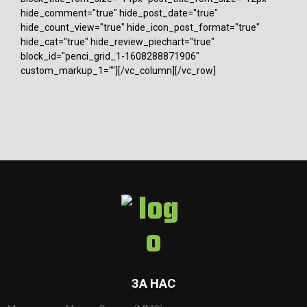
hide_comment="true" hide_post_date="true"
hide_count_view="true" hide_icon_post_format="true"
hide_cat="true" hide_review_piechart="true"
block_id="penci_grid_1-1608288871906"
custom_markup_1=""][/vc_column][/vc_row]
ЗА НАС