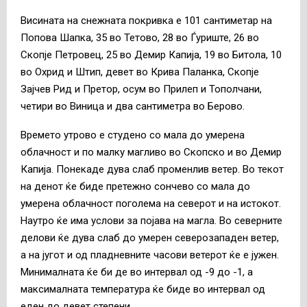
Висината на снежната покривка е 101 сантиметар на
Попова Шапка, 35 во Тетово, 28 во Ѓуриште, 26 во
Скопје Петровец, 25 во Демир Капија, 19 во Битола, 10
во Охрид и Штип, девет во Крива Паланка, Скопје
Зајчев Рид и Претор, осум во Прилеп и Тополчани,
четири во Виница и два сантиметра во Берово.
Времето утрово е студено со мала до умерена
облачност и по малку магливо во Скопско и во Демир
Капија. Понекаде дува слаб променлив ветер. Во текот
на денот ќе биде претежно сончево со мала до
умерена облачност поголема на северот и на истокот.
Наутро ќе има услови за појава на магла. Во северните
делови ќе дува слаб до умерен северозападен ветер,
а на југот и од пладневните часови ветерот ќе е јужен.
Минималната ќе би де во интервал од -9 до -1, а
максималната температура ќе биде во интервал од
еден до девет степени.