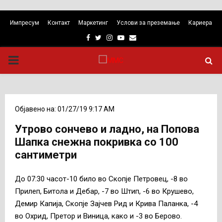
Импресум
Контакт
Маркетинг
Услови за преземање
Кариера
Facebook
Twitter
Instagram
Youtube
Email
PRIMARY
MENU
Објавено на: 01/27/19 9:17 AM
Утрово сончево и ладно, на Попова
Шапка снежна покривка со 100
сантиметри
До 07:30 часот-10 било во Скопје Петровец, -8 во
Прилеп, Битола и Дебар, -7 во Штип, -6 во Крушево,
Демир Капија, Скопје Зајчев Рид и Крива Паланка, -4
во Охрид, Претор и Виница, како и -3 во Берово.