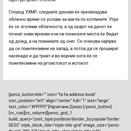
Според УХМР, следните денови ќе преовладува
облачно време со услови за магла по котлините. Утре
ќе се зголеми облачноста, а од крајот на денот ќе
почнат нови врнежи кои на пониските места ќе бидат
од дожд, а на планините од снег. Се очекува најпрво
да се поинтензивни на запад, а потоа да се прошират
насекаде и да траат и во ворник кога ќе се
поинтензивни на југоистокот и истокот.
[penci_button link="" icon="fa fa-address-book"
icon_position="left" align="center" full="1" size="large"
text_color="#FFFFFF"]Најчитани Денес [/penci_button]
[vc_row][vc_column][penci_grid_1
build_query="post_type:post|size:6|order_by:popular1|order:
DESC" style_block_title="style-title-grid" image_size="penci-