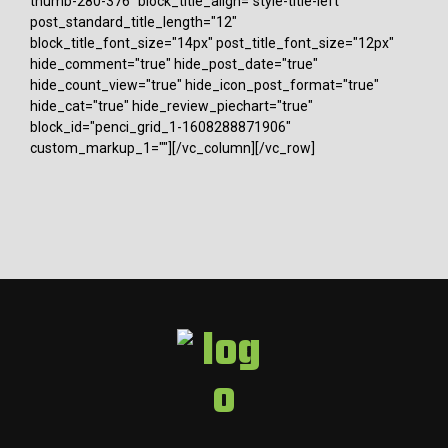
thumb-280-376" block_title_align="style-title-left"
post_standard_title_length="12"
block_title_font_size="14px" post_title_font_size="12px"
hide_comment="true" hide_post_date="true"
hide_count_view="true" hide_icon_post_format="true"
hide_cat="true" hide_review_piechart="true"
block_id="penci_grid_1-1608288871906"
custom_markup_1=""][/vc_column][/vc_row]