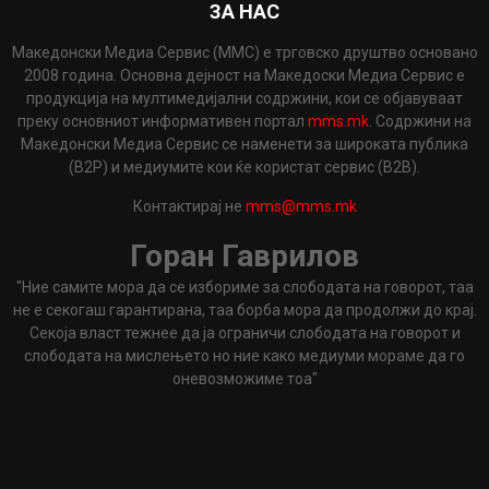
ЗА НАС
Македонски Медиа Сервис (ММС) е трговско друштво основано
2008 година. Основна дејност на Македоски Медиа Сервис е
продукција на мултимедијални содржини, кои се објавуваат
преку основниот информативен портал
mms.mk
. Содржини на
Македонски Медиа Сервис се наменети за широката публика
(B2P) и медиумите кои ќе користат сервис (B2B).
Контактирај не
mms@mms.mk
Горан Гаврилов
"Ние самите мора да се избориме за слободата на говорот, таа
не е секогаш гарантирана, таа борба мора да продолжи до крај.
Секоја власт тежнее да ја ограничи слободата на говорот и
слободата на мислењето но ние како медиуми мораме да го
оневозможиме тоа"