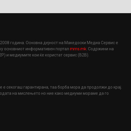
2008 година. Основна дејност на Македоски Медиа Сервис е
еку основниот информативен портал
mms.mk
. Содржини на
) и медиумите кои ќе користат сервис (B2B).
не е секогаш гарантирана, таа борба мора да продолжи до крај.
ободата на мислењето но ние како медиуми мораме да го