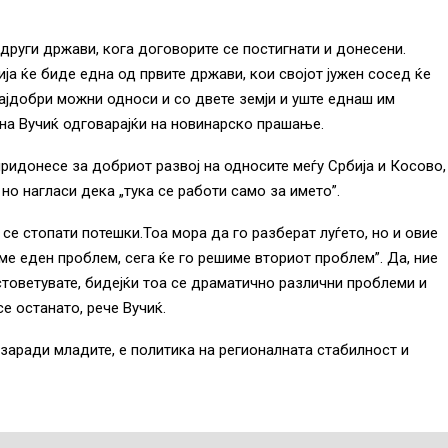
други држави, кога договорите се постигнати и донесени.
бија ќе биде една од првите држави, кои својот јужен сосед ќе
ајдобри можни односи и со двете земји и уште еднаш им
кна Вучиќ одговарајќи на новинарско прашање.
ридонесе за добриот развој на односите меѓу Србија и Косово,
 но нагласи дека „тука се работи само за името”.
е стопати потешки.Тоа мора да го разберат луѓето, но и овие
вме еден проблем, сега ќе го решиме вториот проблем”. Да, ние
стоветувате, бидејќи тоа се драматично различни проблеми и
е останато, рече Вучиќ.
е заради младите, е политика на регионалната стабилност и