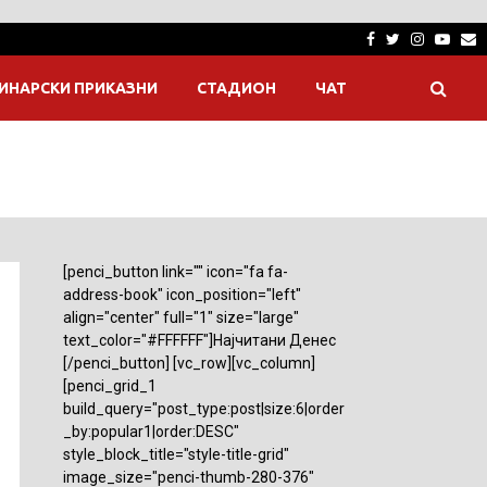
Facebook
Twitter
Instagra
Yout
E
ИНАРСКИ ПРИКАЗНИ
СТАДИОН
ЧАТ
[penci_button link="" icon="fa fa-
address-book" icon_position="left"
align="center" full="1" size="large"
text_color="#FFFFFF"]Најчитани Денес
[/penci_button] [vc_row][vc_column]
[penci_grid_1
build_query="post_type:post|size:6|order
_by:popular1|order:DESC"
style_block_title="style-title-grid"
image_size="penci-thumb-280-376"