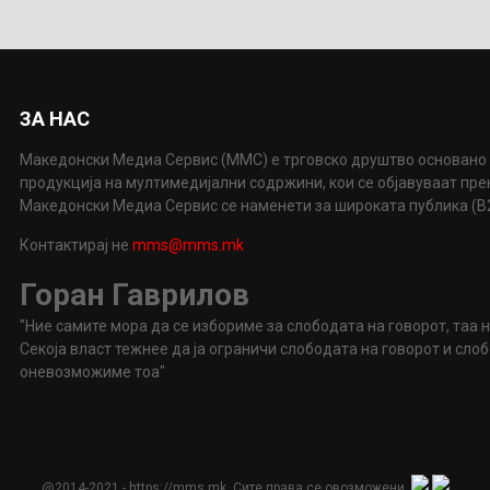
ЗА НАС
Македонски Медиа Сервис (ММС) е трговско друштво основано 
продукција на мултимедијални содржини, кои се објавуваат пр
Македонски Медиа Сервис се наменети за широката публика (B2P
Контактирај не
mms@mms.mk
Горан Гаврилов
"Ние самите мора да се избориме за слободата на говорот, таа 
Секоја власт тежнее да ја ограничи слободата на говорот и сл
оневозможиме тоа"
@2014-2021 - https://mms.mk. Сите права се овозможени.