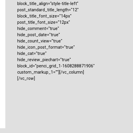
block_title_align="style-title-left"
post_standard_title_length="12"
block_title_font_size="14px"
post_title_font_size="12px"
hide_comment="true"
hide_post_date="true"
hide_count_view="true"
hide_icon_post_format="true"
hide_cat="true"
hide_review_piechart="true"
block_id="penci_grid_1-1608288871906"
custom_markup_1=""][/vc_column]
[/vc_row]