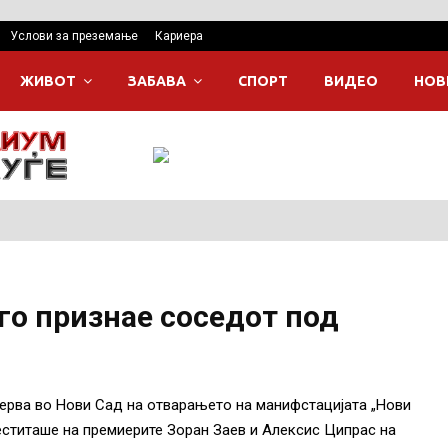
Услови за преземање
Кариера
ЖИВОТ
ЗАБАВА
СПОРТ
ВИДЕО
НОВ
 го признае соседот под
ерва во Нови Сад на отварањето на манифстацијата „Нови
еститаше на премиерите Зоран Заев и Алексис Ципрас на