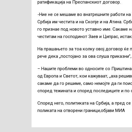
ратификација на Преспанскиот договор.
-Ние не се мешаме во внатрешните работи на 
Србија им честита и на Скопје и на Атина. Ср
го признае под новото уставно име. Сакаме н
честитам на господинот Заев и Ципрас, иста
На прашањето за тоа колку овој договор ќе п
рече дека „постојано за ова слуша приказни”,
– Нашите проблеми во односите со Приштина с
од Европа и Светот, кои кажуваат, „аха реши
сакаме да го решиме, само немојте да ги пои
според тежината и според последиците и по с
Според него, политиката на Србија, а пред с
поликата на отворени граници,објави МИА