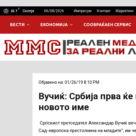
C
Скопје
06/08/2026
Импресум
Контакт
Маркетинг
25.7
ВЕСТИ
ЕКОНОМИЈА
СООБРАЌАЕН СЕРВИС
Објавено на: 01/26/19 8:10 PM
Вучиќ: Србија прва ќе
новото име
Српскиот претседател Александар Вучиќ веч
Сад-европска престолнина на младите”, им ч