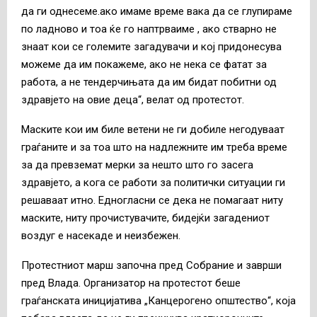
да ги однесеме.ако имаме време вака да се глупираме
по ладново и тоа ќе го наптрваиме , ако стварно не
знаат кои се големите загадувачи и кој придонесува
можеме да им покажеме, ако не нека се фатат за
работа, а не тендерчињата да им бидат побитни од
здравјето на овие деца“, велат од протестот.
Маските кои им биле ветени не ги добиле негодуваат
граѓаните и за тоа што на надлежните им треба време
за да превземат мерки за нешто што го засега
здравјето, а кога се работи за политички ситуации ги
решаваат итно. Едногласни се дека не помагаат ниту
маските, ниту прочистувачите, бидејќи загадениот
воздуг е насекаде и неизбежен.
Протестниот марш започна пред Собрание и заврши
пред Влада. Организатор на протестот беше
граѓанската иницијатива „Канцерогено општество“, која