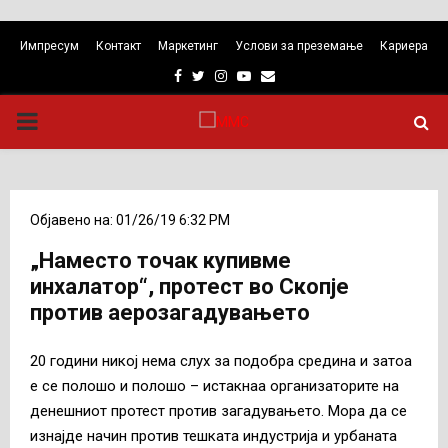
Импресум
Контакт
Маркетинг
Услови за преземање
Кариера
Facebook
Twitter
Instagram
Youtube
Email
PRIMARY
MENU
Објавено на: 01/26/19 6:32 PM
„Наместо точак купивме
инхалатор“, протест во Скопје
против аерозагадувањето
20 години никој нема слух за подобра средина и затоа
е се полошо и полошо – истакнаа организаторите на
денешниот протест против загадувањето. Мора да се
изнајде начин против тешката индустрија и урбаната