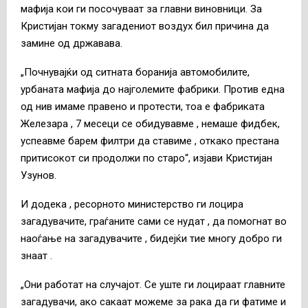
мафија кои ги посочуваат за главни виновници. За
Кристијан токму загадениот воздух бил причина да
замине од државава.
„Почнувајќи од ситната боранија автомобилите,
урбаната мафија до најголемите фабрики. Против една
од нив имаме правено и протести, тоа е фабриката
Железара , 7 месеци се обидувавме , немаше фидбек,
успеавме барем филтри да ставиме , откако престана
притисокот си продолжи по старо“, изјави Кристијан
Узунов.
И додека , ресорното министерство ги лоцира
загадувачите, граѓаните сами се нудат , да помогнат во
наоѓање на загадувачите , бидејќи тие многу добро ги
знаат .
„Они работат на случајот. Се уште ги лоцираат главните
загадувачи, ако сакаат можеме за рака да ги фатиме и