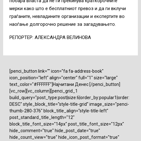
побара власта да не ги прекинува краткорочните
мерки како што е бесплатниот превоз и да ги вклучи
граѓаните, невладините организации и експертите во
наоѓање долгорочно решение за загадувањето.
РЕПОРТЕР: АЛЕКСАНДРА ВЕЛИНОВА
[penci_button link="" icon="fa fa-address-book"
icon_position="left" align="center" full="1" size="large"
text_color="#FFFFFF"]Најчитани Денес [/penci_button]
[vc_row][vc_column][penci_grid_1
build_query="post_type:post|size:6|order_by:popular1|order:
DESC" style_block_title="style-title-grid" image_size="penci-
thumb-280-376" block_title_align="style-title-left"
post_standard_title_length="12"
block_title_font_size="14px" post_title_font_size="12px"
hide_comment="true" hide_post_date="true"
hide_count_view="true" hide_icon_post_format="true"