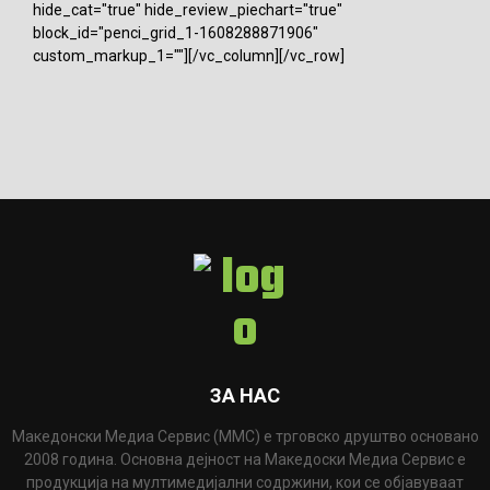
hide_cat="true" hide_review_piechart="true"
block_id="penci_grid_1-1608288871906"
custom_markup_1=""][/vc_column][/vc_row]
ЗА НАС
Македонски Медиа Сервис (ММС) е трговско друштво основано
2008 година. Основна дејност на Македоски Медиа Сервис е
продукција на мултимедијални содржини, кои се објавуваат