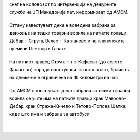
снег на коловозот по интервенција на дежурните
служби на ЈП Македонија пат, информираат од АМСМ.
Оттаму известуваат дека е воведена забрана за
движење на тешки товарни возила на патните правци
Дебар – Струга, Велес – Катланово и на планинските
премини Плетвар и Ѓавато.
На патниот правец Струга – г.п. Ќафасан (до селото
Франгово) поради оштетување на коловозот, брзината
на движење е ограничена на 40 километри на час.
Од АМСМ соопштуваат дека забрани за тешки товарни
возила се уште има на патните правци крак Маврово-
Дебар, крак Стража-Кичево и Тетово-Попова Шапка,
каде што има и забрана за автобуси.