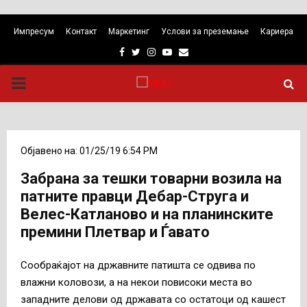
Импресум
Контакт
Маркетинг
Услови за преземање
Кариера
Facebook
Twitter
Instagram
Youtube
Email
PRIMARY
MENU
Објавено на: 01/25/19 6:54 PM
Забрана за тешки товарни возила на
патните правци Дебар-Струга и
Велес-Катланово и на планинските
премини Плетвар и Ѓавато
Сообраќајот на државните патишта се одвива по
влажни коловози, а на некои повисоки места во
западните делови од државата со остатоци од кашест