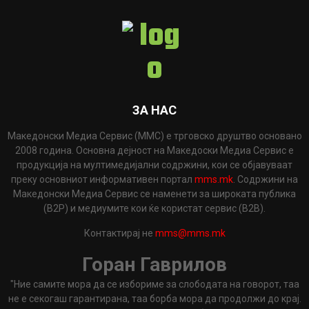
ЗА НАС
Македонски Медиа Сервис (ММС) е трговско друштво основано
2008 година. Основна дејност на Македоски Медиа Сервис е
продукција на мултимедијални содржини, кои се објавуваат
преку основниот информативен портал
mms.mk
. Содржини на
Македонски Медиа Сервис се наменети за широката публика
(B2P) и медиумите кои ќе користат сервис (B2B).
Контактирај не
mms@mms.mk
Горан Гаврилов
"Ние самите мора да се избориме за слободата на говорот, таа
не е секогаш гарантирана, таа борба мора да продолжи до крај.