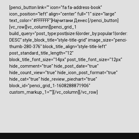
[penci_button link="" icon="fa fa-address-book"
icon_position="left" align="center" full="1" size="large"
text_color="#FFFFFF"]Најчитани Денес [/penci_button]
[vc_row][vc_column][penci_grid_1
build_query="post_type:post|size:6|order_by:popular1|order:
DESC" style_block_title="style-title-grid" image_size="penci-
thumb-280-376" block_title_align="style-title-left"
post_standard_title_length="12"
block_title_font_size="14px" post_title_font_size="12px"
hide_comment="true" hide_post_date="true"
hide_count_view="true" hide_icon_post_format="true"
hide_cat="true" hide_review_piechart="true"
block_id="penci_grid_1-1608288871906"
custom_markup_1=""][/vc_column][/vc_row]