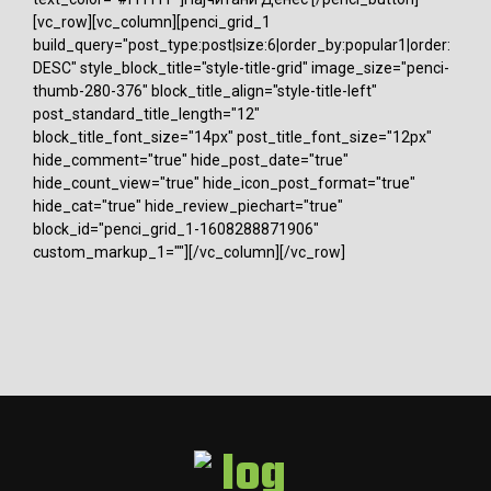
[vc_row][vc_column][penci_grid_1
build_query="post_type:post|size:6|order_by:popular1|order:
DESC" style_block_title="style-title-grid" image_size="penci-
thumb-280-376" block_title_align="style-title-left"
post_standard_title_length="12"
block_title_font_size="14px" post_title_font_size="12px"
hide_comment="true" hide_post_date="true"
hide_count_view="true" hide_icon_post_format="true"
hide_cat="true" hide_review_piechart="true"
block_id="penci_grid_1-1608288871906"
custom_markup_1=""][/vc_column][/vc_row]