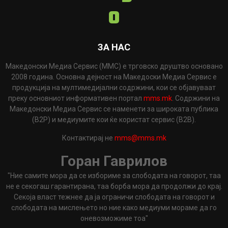
ЗА НАС
Македонски Медиа Сервис (ММС) е трговско друштво основано
2008 година. Основна дејност на Македоски Медиа Сервис е
продукција на мултимедијални содржини, кои се објавуваат
преку основниот информативен портал
mms.mk
. Содржини на
Македонски Медиа Сервис се наменети за широката публика
(B2P) и медиумите кои ќе користат сервис (B2B).
Контактирај не
mms@mms.mk
Горан Гаврилов
"Ние самите мора да се избориме за слободата на говорот, таа
не е секогаш гарантирана, таа борба мора да продолжи до крај.
Секоја власт тежнее да ја ограничи слободата на говорот и
слободата на мислењето но ние како медиуми мораме да го
оневозможиме тоа"