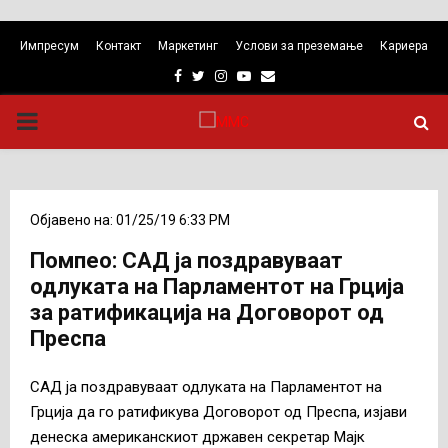
Импресум
Контакт
Маркетинг
Услови за преземање
Кариера
Facebook
Twitter
Instagram
Youtube
Email
PRIMARY
MENU
Објавено на: 01/25/19 6:33 PM
Помпео: САД ја поздравуваат
одлуката на Парламентот на Грција
за ратификација на Договорот од
Преспа
САД ја поздравуваат одлуката на Парламентот на
Грција да го ратификува Договорот од Преспа, изјави
денеска американскиот државен секретар Мајк