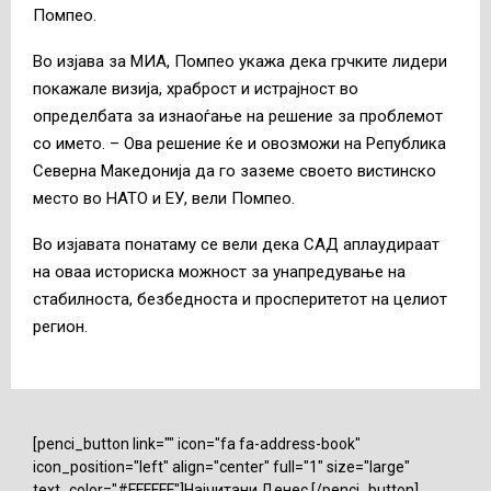
Помпео.
Во изјава за МИА, Помпео укажа дека грчките лидери
покажале визија, храброст и истрајност во
определбата за изнаоѓање на решение за проблемот
со името. – Ова решение ќе и овозможи на Република
Северна Македонија да го заземе своето вистинско
место во НАТО и ЕУ, вели Помпео.
Во изјавата понатаму се вели дека САД аплаудираат
на оваа историска можност за унапредување на
стабилноста, безбедноста и просперитетот на целиот
регион.
[penci_button link="" icon="fa fa-address-book"
icon_position="left" align="center" full="1" size="large"
text_color="#FFFFFF"]Најчитани Денес [/penci_button]