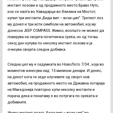
инстант лозови и од продажното место Браво Нутс,
кое се наоѓа во Кавадарци во близина на Мостот,
купил три инстанти „Биди вип – вози џип“. Третиот лоз
му донел и три исти симболи на автомобил, кој му
донесоа JEEP COMPASS. Живко, воопшто не можел да
поверува на својата почетничка среќа, но од тогаш
секој ден купува по неколку инстант лозови и ја
очекува својата следна добивка.
Следна цел му е седумката во НовоЛото 7/34 , која во
моментов изнесува над 15 милиони денари. И денес,
на денот кога ги зеде клучевите од својот нов
автомобил, на продажното место на Државна лотарија
на Македонија повторно купи неколку инстанти и
порача дека и понатаму е во потргага по среќата и
добивките.
Инаку инстант лозот „Биди вип – вози џип“ во