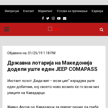
Импресум
Контакт
Маркетинг
Услови за преземање
Кариера
Facebook
Twitter
Instagram
Youtube
Email
PRIMARY
MENU
Објавено на: 01/25/19 1:18 PM
Државна лотарија на Македонија
додели уште еден ЈЕЕP COMAPASS
Инстант лозот „Биди вип – вози џип“ израдува уште
еден добитник, кој своето ново возило ќе го вози низ
улиците на Кавадарци.
Живко Арсов од Кавадарци за првпат решил да гребе