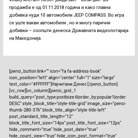
продажба е од 01.11.2018 година и како главна
добивка нуди 10 автомобили JEEP COMPASS. Во игра
се уште вакви автомобили , но и многу парични
добивки – соопшти денеска Државната видеолотарија
на Македонија.
[penci_button link="" icon="fa fa-address-book"
icon_position="left" align="center" full="1" size="large"
text_color="#FFFFFF"]Најчитани Денес [/penci_button]
[vc_row][vc_column][penci_grid_1
build_query="post_type:post|size:6|order_by:popular1|order:
DESC" style_block_title="style-title-grid" image_size="penci-
thumb-280-376" block_title_align="style-title-left"
post_standard_title_length="12"
block_title_font_size="14px" post_title_font_size="12px"
hide_comment="true" hide_post_date="true"
hide_count_view="true" hide_icon_post_format="true"