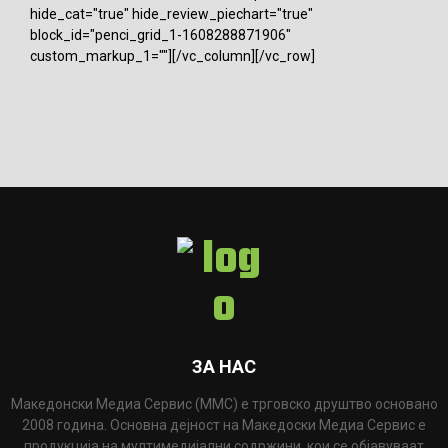
hide_cat="true" hide_review_piechart="true"
block_id="penci_grid_1-1608288871906"
custom_markup_1=""][/vc_column][/vc_row]
ЗА НАС
Македонски Медиа Сервис (ММС) е трговско друштво основано
2008 година. Основна дејност на Македоски Медиа Сервис е
продукција на мултимедијални содржини, кои се објавуваат