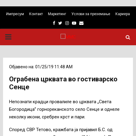
Импресум
Контакт
Маркетинг
Услови за преземање
Кариера
Facebook
Twitter
Instagram
Youtube
Email
PRIMARY
MENU
Објавено на: 01/25/19 11:48 AM
Ограбена црквата во гостиварско
Сенце
Непознати крадци провалиле во црквата „Света
Богородица” горнореканското село Сенце и однеле
неколку икони, сребрен крст и пари.
Според СВР Тетово, кражбата ја пријавил Б.С. од