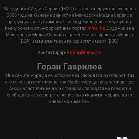
Македонски Медиа Сервис (ММС) е трговско друштво основано
2008 година. Основна дејност на Македоски Медиа Сервис е
продукција на мултимедијални содржини, кои се објавуваат
преку основниот информативен портал
mms.mk
. Содржини на
Македонски Медиа Сервис се наменети за широката публика
(B2P) и медиумите кои ќе користат сервис (B2B).
Контактирај не
mms@mms.mk
Горан Гаврилов
"Ние самите мора да се избориме за слободата на говорот, таа
не е секогаш гарантирана, таа борба мора да продолжи до крај.
Секоја власт тежнее да ја ограничи слободата на говорот и
слободата на мислењето но ние како медиуми мораме да го
оневозможиме тоа"