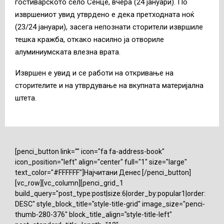
гостиварското село Сенце, вчера (24 јануари). По
извршениот увид утврдено е дека претходната ноќ
(23/24 јануари), засега непознати сторители извршиле
тешка кражба, откако насилно ја отвориле
алуминиумската влезна врата.
Извршен е увид и се работи на откривање на
сторителите и на утврдување на вкупната материјална
штета.
[penci_button link="" icon="fa fa-address-book"
icon_position="left" align="center" full="1" size="large"
text_color="#FFFFFF"]Најчитани Денес [/penci_button]
[vc_row][vc_column][penci_grid_1
build_query="post_type:post|size:6|order_by:popular1|order:
DESC" style_block_title="style-title-grid" image_size="penci-
thumb-280-376" block_title_align="style-title-left"