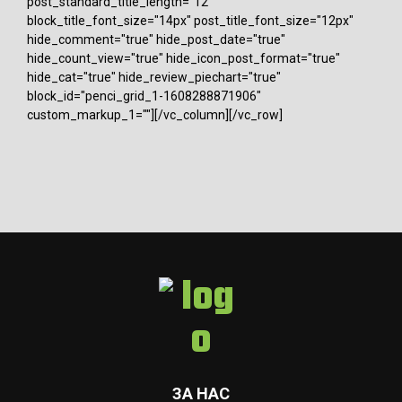
post_standard_title_length="12"
block_title_font_size="14px" post_title_font_size="12px"
hide_comment="true" hide_post_date="true"
hide_count_view="true" hide_icon_post_format="true"
hide_cat="true" hide_review_piechart="true"
block_id="penci_grid_1-1608288871906"
custom_markup_1=""][/vc_column][/vc_row]
ЗА НАС