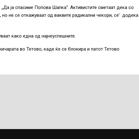
 „Да ја спасиме Попова Шапка“. Активистите сметаат дека со
, но не се откажуваат од ваквите радикални чекори, се’ додека
уваат како една од најнеуспешните.
жичарата во Тетово, каде ќе се блокира и патот Тетово