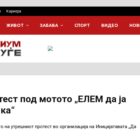
е
Кариера
ЖИВОТ
ЗАБАВА
СПОРТ
ВИДЕО
НОВ
тест под мотото „ЕЛЕМ да ја
ка“
о на утрешниот протест во организација на Иницијатавата „Да