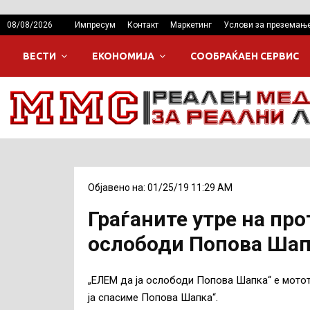
08/08/2026
Импресум
Контакт
Маркетинг
Услови за преземањ
ВЕСТИ
ЕКОНОМИЈА
СООБРАЌАЕН СЕРВИС
Објавено на: 01/25/19 11:29 AM
Граѓаните утре на про
ослободи Попова Шап
„ЕЛЕМ да ја ослободи Попова Шапка“ е мотот
ја спасиме Попова Шапка“.