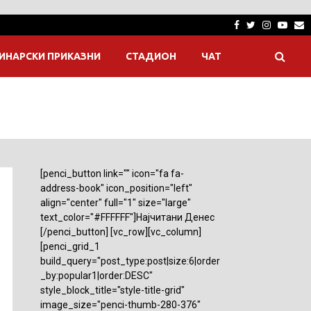
Facebook
Twitter
Instagra
Yout
E
ИНАРСКИ ПРИКАЗНИ
СТАДИОН
ЧАТ
[penci_button link="" icon="fa fa-
address-book" icon_position="left"
align="center" full="1" size="large"
text_color="#FFFFFF"]Најчитани Денес
[/penci_button] [vc_row][vc_column]
[penci_grid_1
build_query="post_type:post|size:6|order
_by:popular1|order:DESC"
style_block_title="style-title-grid"
image_size="penci-thumb-280-376"