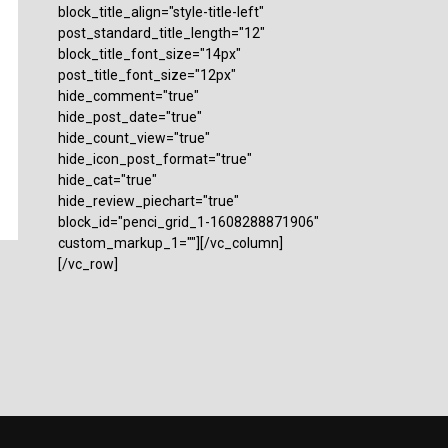
block_title_align="style-title-left"
post_standard_title_length="12"
block_title_font_size="14px"
post_title_font_size="12px"
hide_comment="true"
hide_post_date="true"
hide_count_view="true"
hide_icon_post_format="true"
hide_cat="true"
hide_review_piechart="true"
block_id="penci_grid_1-1608288871906"
custom_markup_1=""][/vc_column]
[/vc_row]