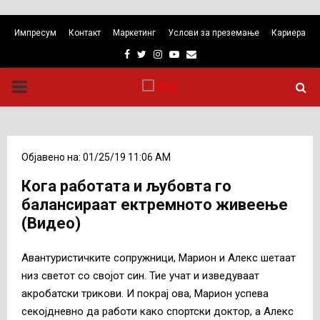
Импресум
Контакт
Маркетинг
Услови за преземање
Кариера
Facebook
Twitter
Instagram
Youtube
Email
PRIMARY
MENU
Објавено на: 01/25/19 11:06 AM
Кога работата и љубовта го
балансираат ектремното живеење
(Видео)
Авантуристичките сопружници, Марион и Алекс шетаат
низ светот со својот син. Тие учат и изведуваат
акробатски трикови. И покрај ова, Марион успева
секојдневно да работи како спортски доктор, а Алекс