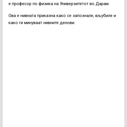
е професор по физика на Универзитетот во Дарам.
Ова е нивната приказна како се запознале, вљубиле и
како ги минуваат нивните денови.