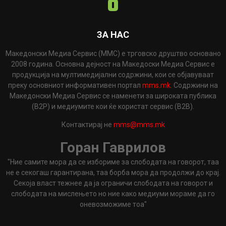
ЗА НАС
Македонски Медиа Сервис (ММС) е трговско друштво основано
2008 година. Основна дејност на Македоски Медиа Сервис е
продукција на мултимедијални содржини, кои се објавуваат
преку основниот информативен портал
mms.mk
. Содржини на
Македонски Медиа Сервис се наменети за широката публика
(B2P) и медиумите кои ќе користат сервис (B2B).
Контактирај не
mms@mms.mk
Горан Гаврилов
"Ние самите мора да се избориме за слободата на говорот, таа
не е секогаш гарантирана, таа борба мора да продолжи до крај.
Секоја власт тежнее да ја ограничи слободата на говорот и
слободата на мислењето но ние како медиуми мораме да го
оневозможиме тоа"