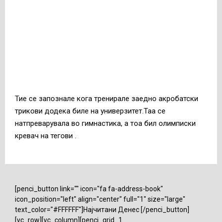
Тие се запознале кога тренирале заедно акробатски
трикови додека биле на универзитет.Таа се
натпреварувала во гимнастика, а тоа бил олимписки
кревач на тегови .
[penci_button link="" icon="fa fa-address-book"
icon_position="left" align="center" full="1" size="large"
text_color="#FFFFFF"]Најчитани Денес [/penci_button]
[vc_row][vc_column][penci_grid_1