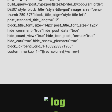
build_query="post_type:post|size:6|order_by:popular1|order:
DESC" style_block_title="style-title-grid" image_size="penci-
thumb-280-376" block_title_align="style-title-left"
post_standard_title_length="12"
block_title_font_size="14px" post_title_font_size="12px"
hide_comment="true" hide_post_date="true"
hide_count_view="true" hide_icon_post_format="true"
hide_cat="true" hide_review_piechart="true"
block_id="penci_grid_1-1608288871906"
custom_markup_1=""][/vc_column][/vc_row]