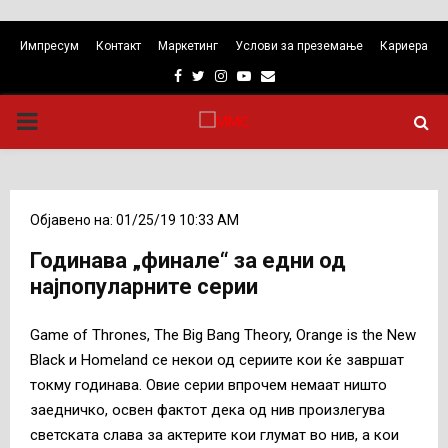
Импресум
Контакт
Маркетинг
Услови за преземање
Кариера
Facebook
Twitter
Instagram
Youtube
Email
PRIMARY
MENU
Објавено на: 01/25/19 10:33 AM
Годинава „финале“ за едни од
најпопуларните серии
Game of Thrones, The Big Bang Theory, Orange is the New
Black и Homeland се некои од сериите кои ќе завршат
токму годинава. Овие серии впрочем немаат ништо
заедничко, освен фактот дека од нив произлегува
светската слава за актерите кои глумат во нив, а кои