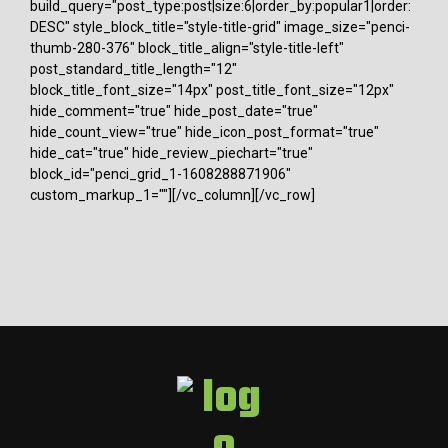
build_query="post_type:post|size:6|order_by:popular1|order:
DESC" style_block_title="style-title-grid" image_size="penci-
thumb-280-376" block_title_align="style-title-left"
post_standard_title_length="12"
block_title_font_size="14px" post_title_font_size="12px"
hide_comment="true" hide_post_date="true"
hide_count_view="true" hide_icon_post_format="true"
hide_cat="true" hide_review_piechart="true"
block_id="penci_grid_1-1608288871906"
custom_markup_1=""][/vc_column][/vc_row]