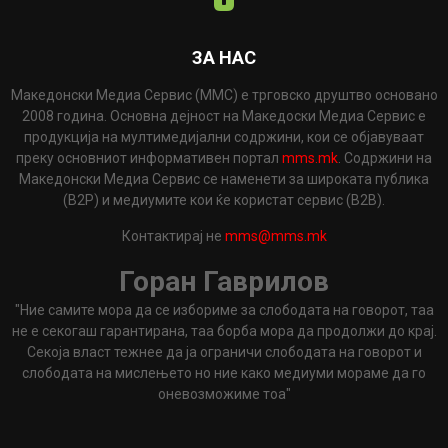
ЗА НАС
Македонски Медиа Сервис (ММС) е трговско друштво основано
2008 година. Основна дејност на Македоски Медиа Сервис е
продукција на мултимедијални содржини, кои се објавуваат
преку основниот информативен портал
mms.mk
. Содржини на
Македонски Медиа Сервис се наменети за широката публика
(B2P) и медиумите кои ќе користат сервис (B2B).
Контактирај не
mms@mms.mk
Горан Гаврилов
"Ние самите мора да се избориме за слободата на говорот, таа
не е секогаш гарантирана, таа борба мора да продолжи до крај.
Секоја власт тежнее да ја ограничи слободата на говорот и
слободата на мислењето но ние како медиуми мораме да го
оневозможиме тоа"