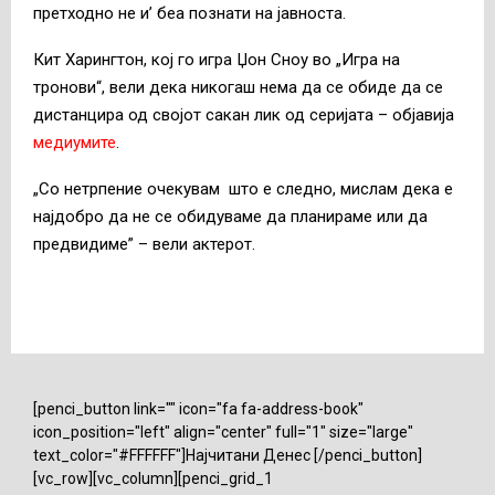
претходно не и’ беа познати на јавноста.
Кит Харингтон, кој го игра Џон Сноу во „Игра на
тронови“, вели дека никогаш нема да се обиде да се
дистанцира од својот сакан лик од серијата – објавија
медиумите
.
„Со нетрпение очекувам што е следно, м
ислам дека е
најдобро да не се обидуваме да планираме или да
предвидиме” – вели актерот.
[penci_button link="" icon="fa fa-address-book"
icon_position="left" align="center" full="1" size="large"
text_color="#FFFFFF"]Најчитани Денес [/penci_button]
[vc_row][vc_column][penci_grid_1