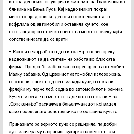
во тоа деновиве се уверија и жителите на Гламочани во
близина на Бања Лука. Кај надвозникот покрај
местото пред повеќе денови сопственичката го
исфрлила од автомобил и оставила кучето, кое
оттогаш упорно стои во снегот на местото очекувајќи
сопственичката да се врати.
– Како и секој работен ден и тоа утро возев преку
надвозникот за да стигнам на работа во блиската
фирма. Пред себе забележав сопрен црвен автомобил.
Малку забавив. Од црвениот автомобил излезе жена,
го отвори гепекот, од него извади куче, го остави
фрлајќи му парче леб, седна во автомобилот и замина.
Кучето и сега е на местото каде што го остави – за
„Српскаинфо“ раскажува бањалучанецот кој видел
како несовесната сопственичка го оставила кучето.
Приказната за верното куче се раширила, па добри
луѓе завчера му направиле куќарка на местото, а и