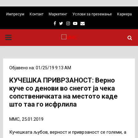
Импресум
Контакт
Маркетинг
Услови за преземање
Кариера
Facebook
Twitter
Instagram
Youtube
Email
PRIMARY
MENU
Објавено на: 01/25/19 9:13 AM
КУЧЕШКА ПРИВРЗАНОСТ: Верно
куче со денови во снегот ја чека
сопственичката на местото каде
што таа го исфрлила
ММС, 25.01.2019
Кучешката љубов, верност и приврзаност се големи, а