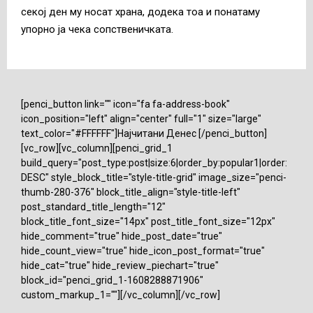
секој ден му носат храна, додека тоа и понатаму
упорно ја чека сопственичката.
[penci_button link="" icon="fa fa-address-book"
icon_position="left" align="center" full="1" size="large"
text_color="#FFFFFF"]Најчитани Денес [/penci_button]
[vc_row][vc_column][penci_grid_1
build_query="post_type:post|size:6|order_by:popular1|order:
DESC" style_block_title="style-title-grid" image_size="penci-
thumb-280-376" block_title_align="style-title-left"
post_standard_title_length="12"
block_title_font_size="14px" post_title_font_size="12px"
hide_comment="true" hide_post_date="true"
hide_count_view="true" hide_icon_post_format="true"
hide_cat="true" hide_review_piechart="true"
block_id="penci_grid_1-1608288871906"
custom_markup_1=""][/vc_column][/vc_row]