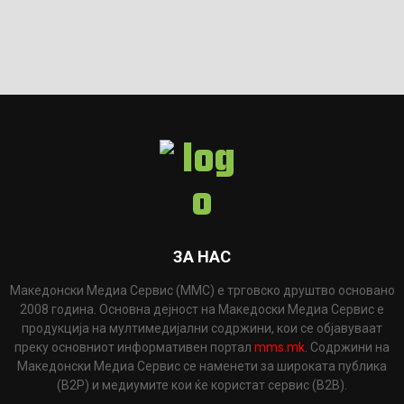
ЗА НАС
Македонски Медиа Сервис (ММС) е трговско друштво основано
2008 година. Основна дејност на Македоски Медиа Сервис е
продукција на мултимедијални содржини, кои се објавуваат
преку основниот информативен портал
mms.mk
. Содржини на
Македонски Медиа Сервис се наменети за широката публика
(B2P) и медиумите кои ќе користат сервис (B2B).