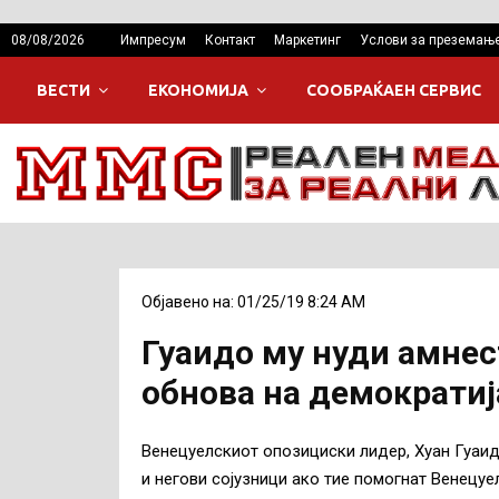
08/08/2026
Импресум
Контакт
Маркетинг
Услови за преземањ
ВЕСТИ
ЕКОНОМИЈА
СООБРАЌАЕН СЕРВИС
Објавено на: 01/25/19 8:24 AM
Гуаидо му нуди амнес
обнова на демократиј
Венецуелскиот опозициски лидер, Хуан Гуаид
и негови сојузници ако тие помогнат Венецуел