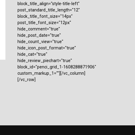
block_title_align="style-title-left"
post_standard_title_length="12"
block_title_font_size="14px"
post_title_font_size="12px"
hide_comment="true"
hide_post_date="true"
hide_count_view="true"
hide_icon_post_format="true"
hide_cat="true"
hide_review_piechart="true"
block_id="penci_grid_1-1608288871906"
custom_markup_1=""][/vc_column]
[/vc_row]