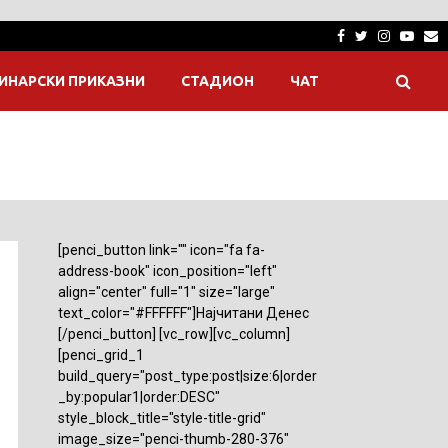
Facebook
Twitter
Instagra
Yout
E
ИНАРСКИ ПРИКАЗНИ
СТАДИОН
ЧАТ
[penci_button link="" icon="fa fa-
address-book" icon_position="left"
align="center" full="1" size="large"
text_color="#FFFFFF"]Најчитани Денес
[/penci_button] [vc_row][vc_column]
[penci_grid_1
build_query="post_type:post|size:6|order
_by:popular1|order:DESC"
style_block_title="style-title-grid"
image_size="penci-thumb-280-376"