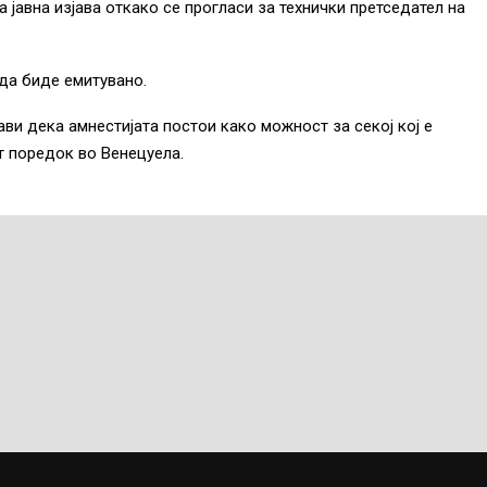
а јавна изјава откако се прогласи за технички претседател на
 да биде емитувано.
ави дека амнестијата постои како можност за секој кој е
т поредок во Венецуела.