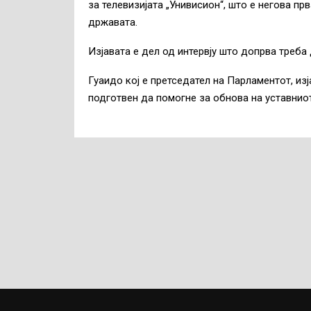
за телевизијата „Унивисион“, што е негова прв
државата.
Изјавата е дел од интервју што допрва треба
Гуаидо кој е претседател на Парламентот, изј
подготвен да помогне за обнова на уставнио