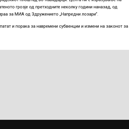
теното грозје од претходните неколку години наназад, од
ираа за МИА од Здружението „Напредни лозари”.
упатат и порака за навремени субвенции и измени на законот за