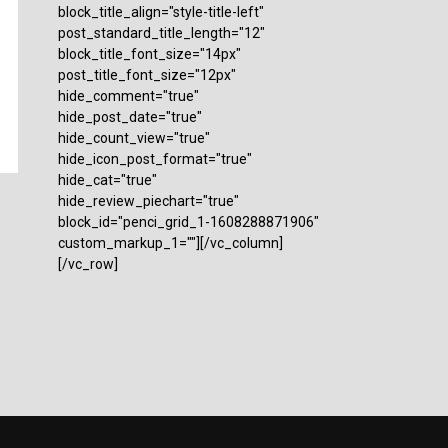
block_title_align="style-title-left"
post_standard_title_length="12"
block_title_font_size="14px"
post_title_font_size="12px"
hide_comment="true"
hide_post_date="true"
hide_count_view="true"
hide_icon_post_format="true"
hide_cat="true"
hide_review_piechart="true"
block_id="penci_grid_1-1608288871906"
custom_markup_1=""][/vc_column]
[/vc_row]