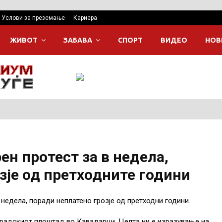
Услови за преземање
Кариера
ЖИВОТ
ЗАБАВА
СПОРТ
ВИДЕО
НОВ
ен протест за в недела,
зје од претходните години
 недела, поради неплатено грозје од претходни години.
 градскиот плоштад во Кавадарци. Целта ни е изразување на