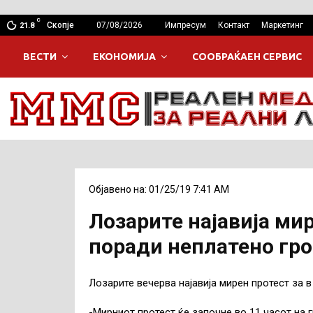
C
Скопје
07/08/2026
Импресум
Контакт
Маркетинг
21.8
ВЕСТИ
ЕКОНОМИЈА
СООБРАЌАЕН СЕРВИС
Објавено на: 01/25/19 7:41 AM
Лозарите најавија мир
поради неплатено гро
Лозарите вечерва најавија мирен протест за в
-Мирниот протест ќе започне во 11 часот на