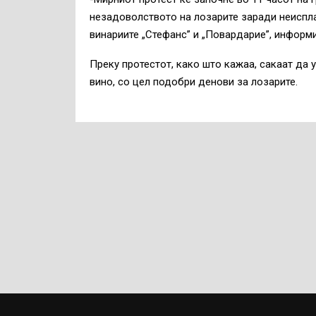
незадоволството на лозарите заради неиспла
винариите „Стефанс” и „Повардарие”, информ
Преку протестот, како што кажаа, сакаат да 
вино, со цел подобри денови за лозарите.