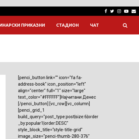
Facebook
Twitter
Instagra
Yout
E
ИНАРСКИ ПРИКАЗНИ
СТАДИОН
ЧАТ
[penci_button link="" icon="fa fa-
address-book" icon_position="left"
align="center" full="1" size="large"
text_color="#FFFFFF"]Најчитани Денес
[/penci_button] [vc_row][vc_column]
[penci_grid_1
build_query="post_type:post|size:6|order
_by:popular1|order:DESC"
style_block_title="style-title-grid"
image_size="penci-thumb-280-376"