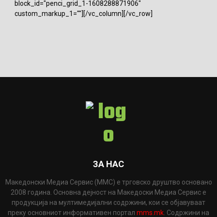
block_id="penci_grid_1-1608288871906"
custom_markup_1=""][/vc_column][/vc_row]
ЗА НАС
Македонски Медиа Сервис (ММС) е трговско друштво основано
2008 година. Основна дејност на Македоски Медиа Сервис е
продукција на мултимедијални содржини, кои се објавуваат
преку основниот информативен портал
mms.mk
. Содржини на