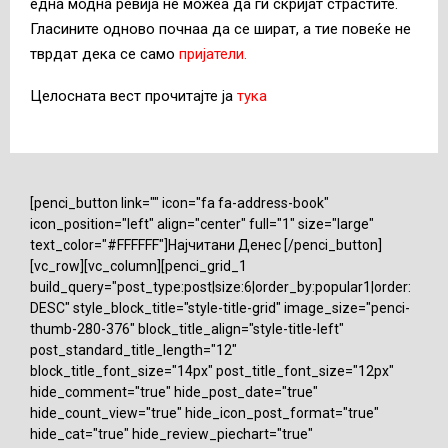
една модна ревија не можеа да ги скријат страстите.
Гласините одново почнаа да се шират, а тие повеќе не
тврдат дека се само
пријатели.
Целосната вест прочитајте ја
тука
[penci_button link="" icon="fa fa-address-book"
icon_position="left" align="center" full="1" size="large"
text_color="#FFFFFF"]Најчитани Денес [/penci_button]
[vc_row][vc_column][penci_grid_1
build_query="post_type:post|size:6|order_by:popular1|order:
DESC" style_block_title="style-title-grid" image_size="penci-
thumb-280-376" block_title_align="style-title-left"
post_standard_title_length="12"
block_title_font_size="14px" post_title_font_size="12px"
hide_comment="true" hide_post_date="true"
hide_count_view="true" hide_icon_post_format="true"
hide_cat="true" hide_review_piechart="true"