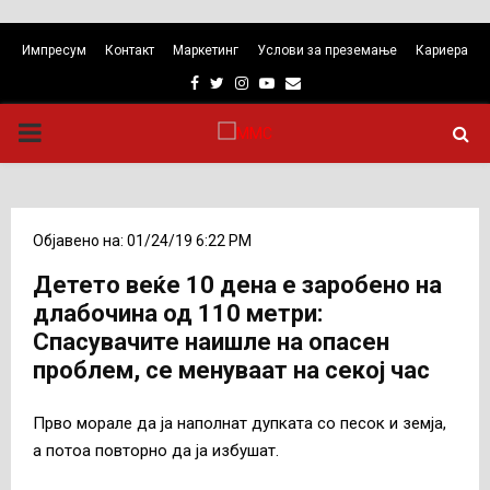
Импресум
Контакт
Маркетинг
Услови за преземање
Кариера
Facebook
Twitter
Instagram
Youtube
Email
PRIMARY
MENU
Објавено на: 01/24/19 6:22 PM
Детето веќе 10 дена е заробено на
длабочина од 110 метри:
Спасувачите наишле на опасен
проблем, се менуваат на секој час
Прво морале да ја наполнат дупката со песок и земја,
а потоа повторно да ја избушат.