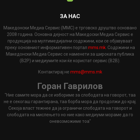
ЗА НАС
Македонски Медиа Сервис (ММС) е трговско друштво основано
2008 година. Основна дејност на Македоски Медиа Сервис е
продукција на мултимедијални содржини, кои се објавуваат
преку основниот информативен портал
mms.mk
. Содржини на
Македонски Медиа Сервис се наменети за широката публика
(B2P) и медиумите кои ќе користат сервис (B2B).
Контактирај не
mms@mms.mk
Горан Гаврилов
"Ние самите мора да се избориме за слободата на говорот, таа
не е секогаш гарантирана, таа борба мора да продолжи до крај.
Секоја власт тежнее да ја ограничи слободата на говорот и
слободата на мислењето но ние како медиуми мораме да го
оневозможиме тоа"