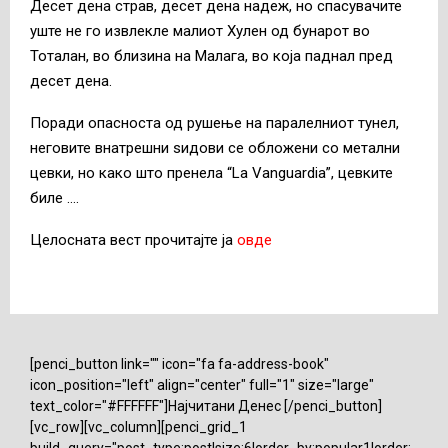
Десет дена страв, десет дена надеж, но спасувачите
уште не го извлекле малиот Хулен од бунарот во
Тоталан, во близина на Малага, во која паднал пред
десет дена.
Поради опасноста од рушење на паралелниот тунел,
неговите внатрешни ѕидови се обложени со метални
цевки, но како што пренела “La Vanguardia”, цевките
биле ….
Целосната вест прочитајте ја
овде
[penci_button link="" icon="fa fa-address-book"
icon_position="left" align="center" full="1" size="large"
text_color="#FFFFFF"]Најчитани Денес [/penci_button]
[vc_row][vc_column][penci_grid_1
build_query="post_type:post|size:6|order_by:popular1|order: