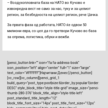
– Воздухопловната база на НАТО во Кучово е
извонредна вест не само за нас, туку и за целиот
регион, за безбедноста на целиот регион, рече Џачка.
За првата фаза од работата, НАТО ќе одвои 50
милиони евра, со цел да го претвори Кучово во база
за опрема, логистика, обуки и вежби.
[penci_button link="" icon="fa fa-address-book"
icon_position="left" align="center" full="1" size="large"
text_color="#FFFFFF"]Најчитани Денес [/penci_button]
[vc_row][vc_column][penci_grid_1
build_query="post_type:post|size:6|order_by:popular1|order:
DESC" style_block_title="style-title-grid" image_size="penci-
thumb-280-376" block_title_align="style-title-left"
post_standard_title_length="12"
block_title_font_size="14px" post_title_font_size="12px"