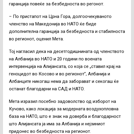
гаранција повеќе за безбедноста во регонот.
– По пристапот на Црна Гора, долгоочекуваното
членство на Македонија во НАТО ќе биде
дополнителна гаранција за безбедноста и стабилноста
во регионот, оценил Мета.
Тој нагласил дека на десетгодишнината од членството
на Албанија во НАТО и 20 години по воената
интервенција на Алијансата, со која се „ставил крај на
геноцидот во Косово и во регионот”, Албанија и
Албанците никогаш нема да заборават и секогаш ќе
останат благодарни на САД и НАТО.
Мета изразил посебно задоволство од изборот на
Кучово, како локација за модерната воздухопловна
база на НАТО, што е знак на доверба и благодарност
што Алијансата ја има за Албанија и нејзиниот
придонес во безбедноста на регионот.