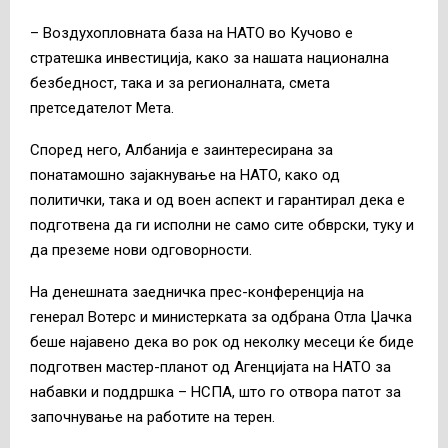
– Воздухопловната база на НАТО во Кучово е
стратешка инвестиција, како за нашата национална
безбедност, така и за регионалната, смета
претседателот Мета.
Според него, Албанија е заинтересирана за
понатамошно зајакнување на НАТО, како од
политички, така и од воен аспект и гарантирал дека е
подготвена да ги исполни не само сите обврски, туку и
да преземе нови одговорности.
На денешната заедничка прес-конференција на
генерал Вотерс и министерката за одбрана Отла Џачка
беше најавено дека во рок од неколку месеци ќе биде
подготвен мастер-планот од Агенцијата на НАТО за
набавки и поддршка – НСПА, што го отвора патот за
започнување на работите на терен.