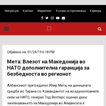
Импресум
Контакт
Маркетинг
Услови за преземање
Кариера
Facebook
Twitter
Instagram
Youtube
Email
PRIMARY
MENU
Објавено на: 01/24/19 6:18 PM
Мета: Влезот на Македонија во
НАТО дополнителна гаранција за
безбедноста во регионот
Албанскиот претседател Илир Мета, на денешната
средба во Тирана со Командантот на воздухопловните
сили на НАТО, генерал Тод Волтерс оценил дека
зачленувањето на Македонија во Алијансата е