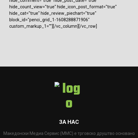
hide_comment="true" hide_post_date="true"
hide_count_view="true" hide_icon_post_format="true"
hide_cat="true" hide_review_piechart="true"
block_id="penci_grid_1-1608288871906"
custom_markup_1=""][/vc_column][/vc_row]
ЗА НАС
Македонски Медиа Сервис (ММС) е трговско друштво основано