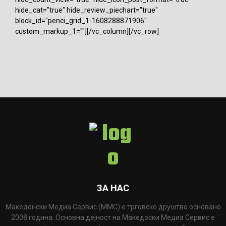
hide_cat="true" hide_review_piechart="true"
block_id="penci_grid_1-1608288871906"
custom_markup_1=""][/vc_column][/vc_row]
ЗА НАС
Македонски Медиа Сервис (ММС) е трговско друштво основано
2008 година. Основна дејност на Македоски Медиа Сервис е