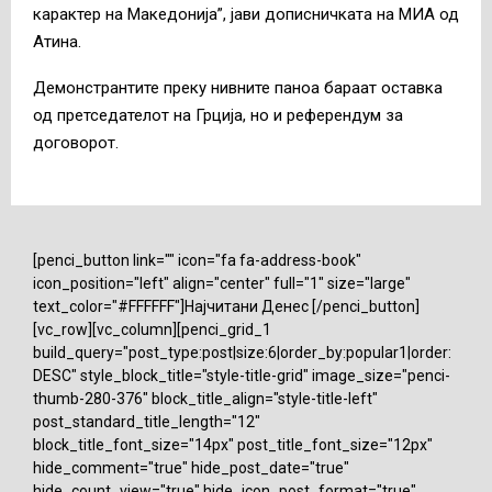
карактер на Македонија”, јави дописничката на МИА од
Атина.
Демонстрантите преку нивните паноа бараат оставка
од претседателот на Грција, но и референдум за
договорот.
[penci_button link="" icon="fa fa-address-book"
icon_position="left" align="center" full="1" size="large"
text_color="#FFFFFF"]Најчитани Денес [/penci_button]
[vc_row][vc_column][penci_grid_1
build_query="post_type:post|size:6|order_by:popular1|order:
DESC" style_block_title="style-title-grid" image_size="penci-
thumb-280-376" block_title_align="style-title-left"
post_standard_title_length="12"
block_title_font_size="14px" post_title_font_size="12px"
hide_comment="true" hide_post_date="true"
hide_count_view="true" hide_icon_post_format="true"