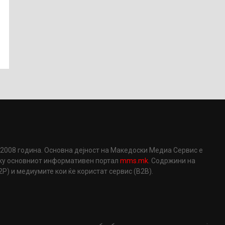
2008 година. Основна дејност на Македоски Медиа Сервис е
еку основниот информативен портал
mms.mk
. Содржини на
) и медиумите кои ќе користат сервис (B2B).