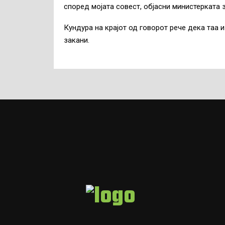
според мојата совест, објасни министерката 
Кундура на крајот од говорот рече дека таа 
закани.