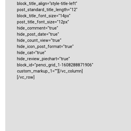
block_title_align="style-title-left"
post_standard_title_length="12"
block_title_font_size="14px"
post_title_font_size="12px"
hide_comment="true"
hide_post_date="true"
hide_count_view="true"
hide_icon_post_format="true"
hide_cat="true"
hide_review_piechart="true"
block_id="penci_grid_1-1608288871906"
custom_markup_1=""][/vc_column]
[/vc_row]