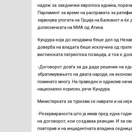
надеж за заеднички европска иднина, порача 
Парламент за време на расправата за ратифи
зајакнува улогата на Грција на Балканот и ќе
дописничката на МИА од Атина.
Кундура која до неодамна беше дел од Незав
доверба на владата беше исклучена од пратен
вистинската патриотска позиција, а тоа е дол
-Договорот доаѓа за да даде решение на едн
збратимувањето на двата народи, на економс
поминато многу. На праведен и одржлив начи
национално корисен, рече Кундура.
Министерката за туризам се наврати и на неј
-Резервираноста што ја имав пред една годин
на договорот, кои создаваа реакции. И за ова
повторив и на инцидентната владина седница