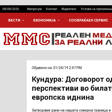
08/08/2026
Импресум
Контакт
Маркетинг
Услови за преземањ
ВЕСТИ
ЕКОНОМИЈА
СООБРАЌАЕН СЕРВИС
Објавено на: 01/24/19 2:47 PM
Кундура: Договорот о
перспективи во билат
европска иднина
Затвораме рани на нашата северна граница и