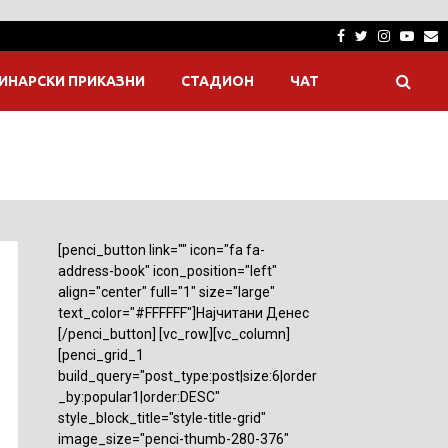
Facebook
Twitter
Instagra
Yout
E
ИНАРСКИ ПРИКАЗНИ
СТАДИОН
ЧАТ
[penci_button link="" icon="fa fa-
address-book" icon_position="left"
align="center" full="1" size="large"
text_color="#FFFFFF"]Најчитани Денес
[/penci_button] [vc_row][vc_column]
[penci_grid_1
build_query="post_type:post|size:6|order
_by:popular1|order:DESC"
style_block_title="style-title-grid"
image_size="penci-thumb-280-376"