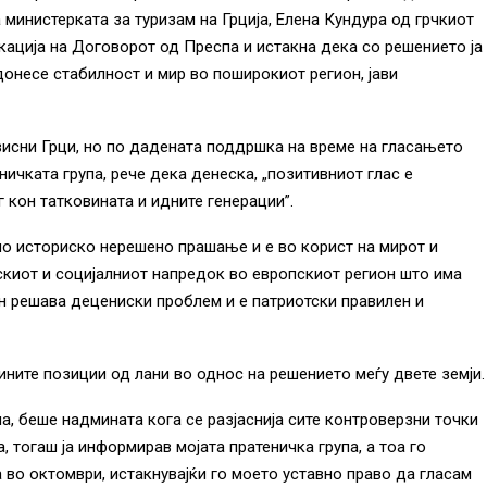
министерката за туризам на Грција, Елена Кундура од грчкиот
кација на Договорот од Преспа и истакна дека со решението ја
 донесе стабилност и мир во поширокиот регион, јави
исни Грци, но по дадената поддршка на време на гласањето
ичката група, рече дека денеска, „позитивниот глас е
г кон татковината и идните генерации”.
о историско нерешено прашање и е во корист на мирот и
киот и социјалниот напредок во европскиот регион што има
н решава децениски проблем и е патриотски правилен и
зините позиции од лани во однос на решението меѓу двете земји.
а, беше надмината кога се разјаснија сите контроверзни точки
, тогаш ја информирав мојата пратеничка група, а тоа го
 во октомври, истакнувајќи го моето уставно право да гласам