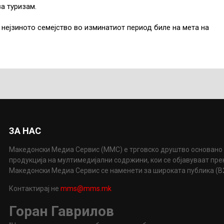
за туризам.
и нејзиното семејство во изминатиот период биле на мета на
ЗА НАС
Македонски Медиа Сервис (ММС) е трговско друштво основано 
продукција на мултимедијални содржини, кои се објавуваат пр
Македонски Медиа Сервис се наменети за широката публика (B2P
Контактирај не
mms@mms.mk
Горан Гаврилов