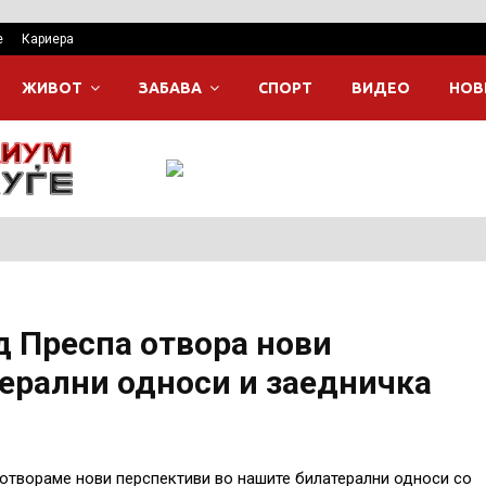
е
Кариера
ЖИВОТ
ЗАБАВА
СПОРТ
ВИДЕО
НОВ
д Преспа отвора нови
ерални односи и заедничкa
 отвораме нови перспективи во нашите билатерални односи со