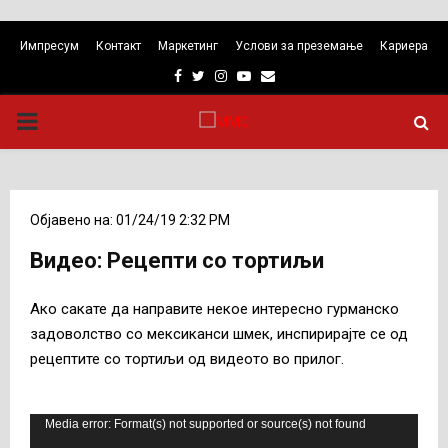
Импресум
Контакт
Маркетинг
Услови за преземање
Кариера
Facebook
Twitter
Instagram
Youtube
Email
PRIMARY
MENU
Објавено на: 01/24/19 2:32 PM
Видео: Рецепти со тортиљи
Ако сакате да направите некое интересно гурманско
задоволство со мексиканси шмек, инспирирајте се од
рецептите со тортиљи од видеото во прилог.
В
Media error: Format(s) not supported or source(s) not found