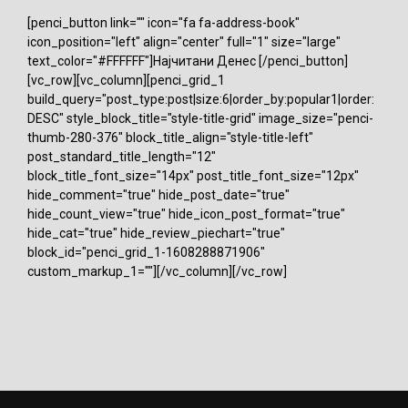
[penci_button link="" icon="fa fa-address-book"
icon_position="left" align="center" full="1" size="large"
text_color="#FFFFFF"]Најчитани Денес [/penci_button]
[vc_row][vc_column][penci_grid_1
build_query="post_type:post|size:6|order_by:popular1|order:
DESC" style_block_title="style-title-grid" image_size="penci-
thumb-280-376" block_title_align="style-title-left"
post_standard_title_length="12"
block_title_font_size="14px" post_title_font_size="12px"
hide_comment="true" hide_post_date="true"
hide_count_view="true" hide_icon_post_format="true"
hide_cat="true" hide_review_piechart="true"
block_id="penci_grid_1-1608288871906"
custom_markup_1=""][/vc_column][/vc_row]