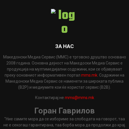
ЗА НАС
Македонски Медиа Сервис (ММС) е трговско друштво основано
2008 година. Основна дејност на Македоски Медиа Сервис е
продукција на мултимедијални содржини, кои се објавуваат
преку основниот информативен портал
mms.mk
. Содржини на
Македонски Медиа Сервис се наменети за широката публика
(B2P) и медиумите кои ќе користат сервис (B2B).
Контактирај не
mms@mms.mk
Горан Гаврилов
"Ние самите мора да се избориме за слободата на говорот, таа
не е секогаш гарантирана, таа борба мора да продолжи до крај.