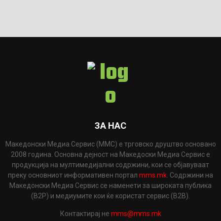
ЗА НАС
Македонски Медиа Сервис (ММС) е трговско друштво основано
2008 година. Основна дејност на Македоски Медиа Сервис е
продукција на мултимедијални содржини, кои се објавуваат
преку основниот информативен портал
mms.mk
. Содржини на
Македонски Медиа Сервис се наменети за широката публика
(B2P) и медиумите кои ќе користат сервис (B2B).
Контактирај не
mms@mms.mk