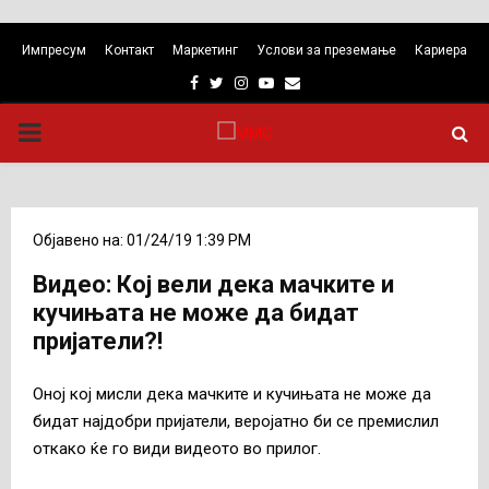
Импресум
Контакт
Маркетинг
Услови за преземање
Кариера
Facebook
Twitter
Instagram
Youtube
Email
PRIMARY
MENU
Објавено на: 01/24/19 1:39 PM
Видео: Кој вели дека мачките и
кучињата не може да бидат
пријатели?!
Оној кој мисли дека мачките и кучињата не може да
бидат најдобри пријатели, веројатно би се премислил
откако ќе го види видеото во прилог.