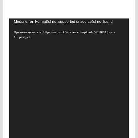
В
Media error: Format(s) not supported or source(s) not found
и
Преземи датотека: https://mms.mk/wp-content/uploads/2019/01/prvo-
д
1.mp4?_=1
е
о
п
л
е
ј
е
р