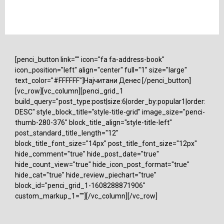
[penci_button link="" icon="fa fa-address-book"
icon_position="left" align="center" full="1" size="large"
text_color="#FFFFFF"]Најчитани Денес [/penci_button]
[vc_row][vc_column][penci_grid_1
build_query="post_type:post|size:6|order_by:popular1|order:
DESC" style_block_title="style-title-grid" image_size="penci-
thumb-280-376" block_title_align="style-title-left"
post_standard_title_length="12"
block_title_font_size="14px" post_title_font_size="12px"
hide_comment="true" hide_post_date="true"
hide_count_view="true" hide_icon_post_format="true"
hide_cat="true" hide_review_piechart="true"
block_id="penci_grid_1-1608288871906"
custom_markup_1=""][/vc_column][/vc_row]