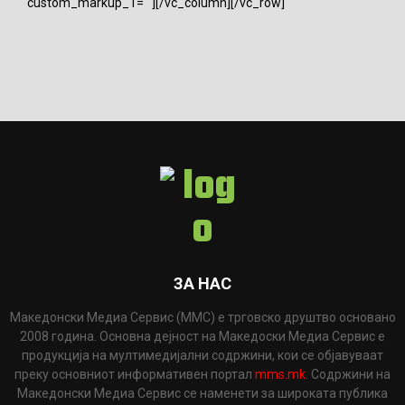
custom_markup_1=""][/vc_column][/vc_row]
ЗА НАС
Македонски Медиа Сервис (ММС) е трговско друштво основано
2008 година. Основна дејност на Македоски Медиа Сервис е
продукција на мултимедијални содржини, кои се објавуваат
преку основниот информативен портал
mms.mk
. Содржини на
Македонски Медиа Сервис се наменети за широката публика