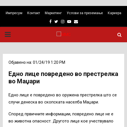
Импресум
Контакт
Маркетинг
Услови за преземање
Кариера
Facebook
Twitter
Instagram
Youtube
Email
PRIMARY
MENU
Објавено на: 01/24/19 1:20 PM
Едно лице повредено во престрелка
во Маџари
Едно лице е повредено во оружена престрелка што се
случи денеска во скопската населба Маџари.
Според првичните информации, повредено лице не е
во животна опасност. Другото лице кое учествувало