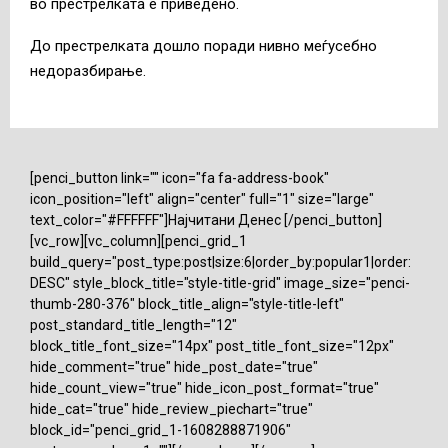
во престрелката е приведено.
До престрелката дошло поради нивно меѓусебно
недоразбирање.
[penci_button link="" icon="fa fa-address-book"
icon_position="left" align="center" full="1" size="large"
text_color="#FFFFFF"]Најчитани Денес [/penci_button]
[vc_row][vc_column][penci_grid_1
build_query="post_type:post|size:6|order_by:popular1|order:
DESC" style_block_title="style-title-grid" image_size="penci-
thumb-280-376" block_title_align="style-title-left"
post_standard_title_length="12"
block_title_font_size="14px" post_title_font_size="12px"
hide_comment="true" hide_post_date="true"
hide_count_view="true" hide_icon_post_format="true"
hide_cat="true" hide_review_piechart="true"
block_id="penci_grid_1-1608288871906"