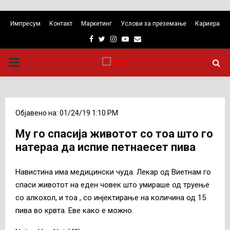
Импресум
Контакт
Маркетинг
Услови за преземање
Кариера
Facebook
Twitter
Instagram
Youtube
Email
PRIMARY
MENU
Објавено на: 01/24/19 1:10 PM
Му го спасија животот со тоа што го
натераа да испие петнаесет пива
Навистина има медицински чуда. Лекар од Виетнам го
спаси животот на еден човек што умираше од труење
со алкохол, и тоа , со инјектирање на количина од 15
пива во крвта. Еве како е можно.