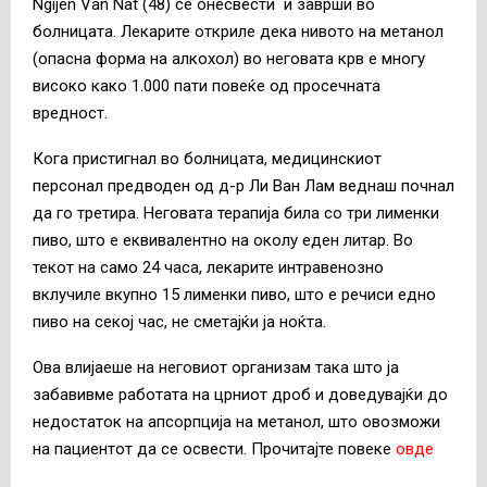
Ngijen Van Nat (48) се онесвести и заврши во
болницата. Лекарите откриле дека нивото на метанол
(опасна форма на алкохол) во неговата крв е многу
високо како 1.000 пати повеќе од просечната
вредност.
Кога пристигнал во болницата, медицинскиот
персонал предводен од д-р Ли Ван Лам веднаш почнал
да го третира. Неговата терапија била со три лименки
пиво, што е еквивалентно на околу еден литар. Во
текот на само 24 часа, лекарите интравенозно
вклучиле вкупно 15 лименки пиво, што е речиси едно
пиво на секој час, не сметајќи ја ноќта.
Ова влијаеше на неговиот организам така што ја
забавивме работата на црниот дроб и доведувајќи до
недостаток на апсорпција на метанол, што овозможи
на пациентот да се освести. Прочитајте повеке
овде