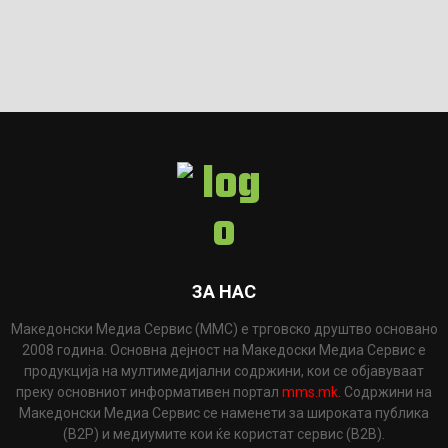
ЗА НАС
Македонски Медиа Сервис (ММС) е трговско друштво основано
2008 година. Основна дејност на Македоски Медиа Сервис е
продукција на мултимедијални содржини, кои се објавуваат
преку основниот информативен портал
mms.mk
. Содржини на
Македонски Медиа Сервис се наменети за широката публика
(B2P) и медиумите кои ќе користат сервис (B2B).