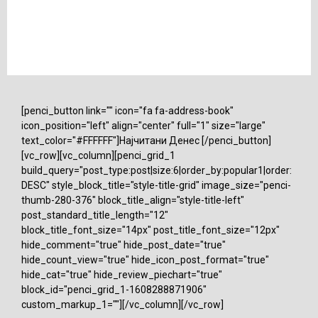
[penci_button link="" icon="fa fa-address-book"
icon_position="left" align="center" full="1" size="large"
text_color="#FFFFFF"]Најчитани Денес [/penci_button]
[vc_row][vc_column][penci_grid_1
build_query="post_type:post|size:6|order_by:popular1|order:
DESC" style_block_title="style-title-grid" image_size="penci-
thumb-280-376" block_title_align="style-title-left"
post_standard_title_length="12"
block_title_font_size="14px" post_title_font_size="12px"
hide_comment="true" hide_post_date="true"
hide_count_view="true" hide_icon_post_format="true"
hide_cat="true" hide_review_piechart="true"
block_id="penci_grid_1-1608288871906"
custom_markup_1=""][/vc_column][/vc_row]