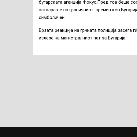
бугарската агенција Фокус.Пред тоа беше с
затварање на граничниот премин кон Бугариј
симболичен.
Брзата реакција на грчката полиција засега 
излезе на магистралниот пат за Бугарија.