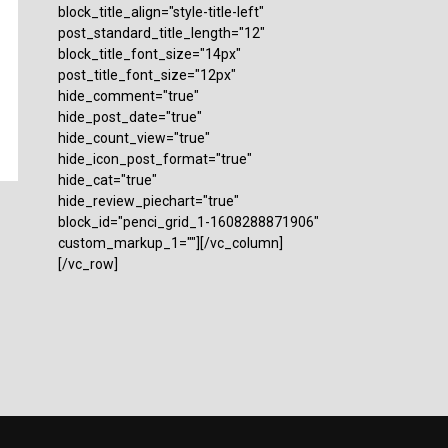
block_title_align="style-title-left"
post_standard_title_length="12"
block_title_font_size="14px"
post_title_font_size="12px"
hide_comment="true"
hide_post_date="true"
hide_count_view="true"
hide_icon_post_format="true"
hide_cat="true"
hide_review_piechart="true"
block_id="penci_grid_1-1608288871906"
custom_markup_1=""][/vc_column]
[/vc_row]