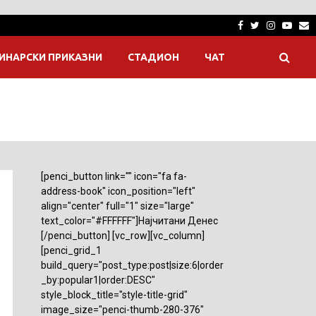
Facebook
Twitter
Instagra
Yout
E
ИНАРСКИ ПРИКАЗНИ
СТАДИОН
ЧАТ
[penci_button link="" icon="fa fa-
address-book" icon_position="left"
align="center" full="1" size="large"
text_color="#FFFFFF"]Најчитани Денес
[/penci_button] [vc_row][vc_column]
[penci_grid_1
build_query="post_type:post|size:6|order
_by:popular1|order:DESC"
style_block_title="style-title-grid"
image_size="penci-thumb-280-376"