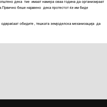
оопштено дека тие имаат намера оваа година да организираат
а.Првично беше најавено дека протестот ќе им биде
ги одвраќаат обидите , тешката земјоделска механизација да