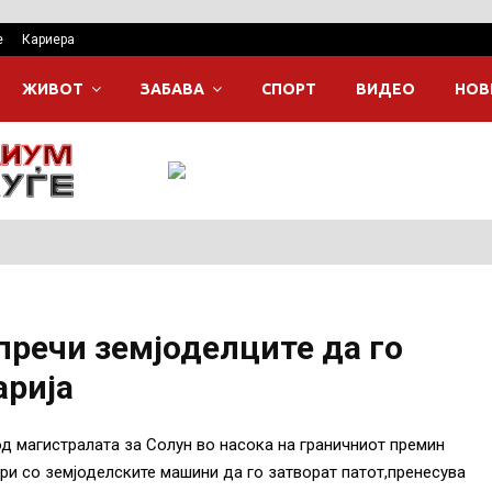
е
Кариера
ЖИВОТ
ЗАБАВА
СПОРТ
ВИДЕО
НОВ
спречи земјоделците да го
арија
од магистралата за Солун во насока на граничниот премин
ри со земјоделските машини да го затворат патот,пренесува