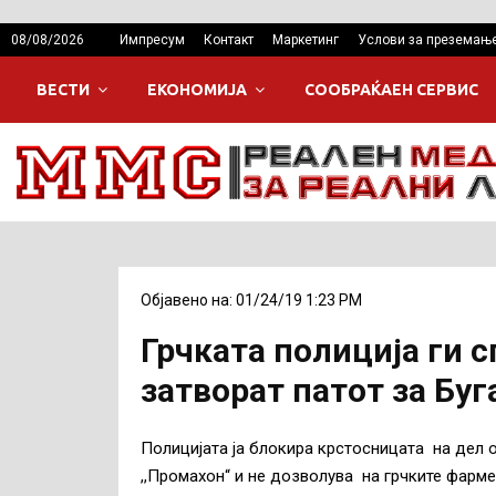
08/08/2026
Импресум
Контакт
Маркетинг
Услови за преземањ
ВЕСТИ
ЕКОНОМИЈА
СООБРАЌАЕН СЕРВИС
Објавено на: 01/24/19 1:23 PM
Грчката полиција ги 
затворат патот за Буг
Полицијата ја блокира крстосницата на дел 
,,Промахон“ и не дозволува на грчките фарме