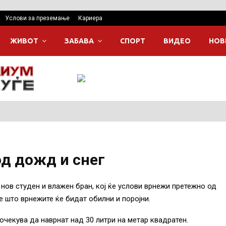
Услови за преземање
Кариера
ЖИВОТ
ЗАБАВА
СПОРТ
ВИДЕО
НОВ
д дожд и снег
 нов студен и влажен бран, кој ќе услови врнежи претежно од
е што врнежите ќе бидат обилни и поројни.
чекува да наврнат над 30 литри на метар квадратен.