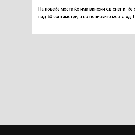
На повеќе места ќе има врнежи од снег и ќе
над 50 сантиметри, а во пониските места од 1