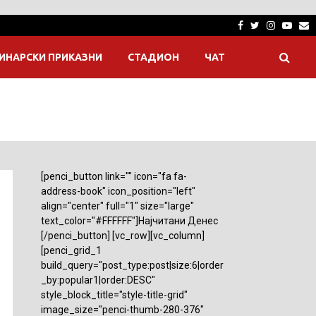
Facebook
Twitter
Instagra
Yout
E
ИНАРСКИ ПРИКАЗНИ
СТАДИОН
ЧАТ
[penci_button link="" icon="fa fa-
address-book" icon_position="left"
align="center" full="1" size="large"
text_color="#FFFFFF"]Најчитани Денес
[/penci_button] [vc_row][vc_column]
[penci_grid_1
build_query="post_type:post|size:6|order
_by:popular1|order:DESC"
style_block_title="style-title-grid"
image_size="penci-thumb-280-376"