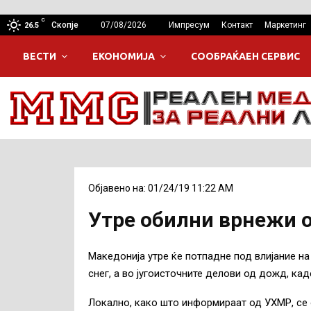
C
Скопје
07/08/2026
Импресум
Контакт
Маркетинг
26.5
ВЕСТИ
ЕКОНОМИЈА
СООБРАЌАЕН СЕРВИС
Објавено на: 01/24/19 11:22 AM
Утре обилни врнежи о
Македонија утре ќе потпадне под влијание на
снег, а во југоисточните делови од дожд, кад
Локално, како што информираат од УХМР, се о