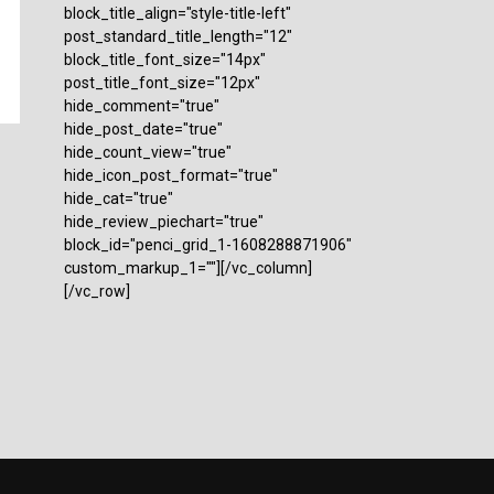
block_title_align="style-title-left"
post_standard_title_length="12"
block_title_font_size="14px"
post_title_font_size="12px"
hide_comment="true"
hide_post_date="true"
hide_count_view="true"
hide_icon_post_format="true"
hide_cat="true"
hide_review_piechart="true"
block_id="penci_grid_1-1608288871906"
custom_markup_1=""][/vc_column]
[/vc_row]