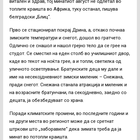
витален и здрав, тој минатиот август не одлетал во
топлите краишта во Африка, туку останал, пишува
белградски „Блиц“.
Прво се стационирал покрај Дрина, а, откако почнаа
зимските температури и снегот, дошол во гратчето.
Одлично се снашол и нашол грејно тело да се грее на
студот. Се сместил на еден столб во училишниот двор,
каде во текот на ноќта грее, а и топли, светилка од
уличното осветлување. Братунските деца му дале и
име на несекојдневниот зимски миленик – Снежана,
пради снегот. Снежана станала атракција и миленик и
на возрасните братунчани, па секојдневно, заедно со
децата, ја обезбедуваат со храна.
Поради климатските промени, во последните години и
на други места во регионот може да се сретнат
штркови што „заборавиле“ дека зимата треба да ја
минат во потопли краишта.