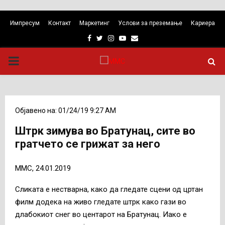
Импресум
Контакт
Маркетинг
Услови за преземање
Кариера
Facebook
Twitter
Instagram
Youtube
Email
PRIMARY
MENU
Објавено на: 01/24/19 9:27 AM
Штрк зимува во Братунац, сите во
гратчето се грижат за него
ММС, 24.01.2019
Сликата е нестварна, како да гледате сцени од цртан
филм додека на живо гледате штрк како гази во
длабокиот снег во центарот на Братунац. Иако е