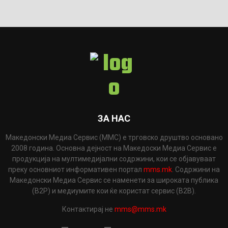
ЗА НАС
Македонски Медиа Сервис (ММС) е трговско друштво основано
2008 година. Основна дејност на Македоски Медиа Сервис е
продукција на мултимедијални содржини, кои се објавуваат
преку основниот информативен портал
mms.mk
. Содржини на
Македонски Медиа Сервис се наменети за широката публика
(B2P) и медиумите кои ќе користат сервис (B2B).
Контактирај не
mms@mms.mk