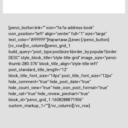
[penci_button link="" icon="fa fa-address-book"
icon_position="left" align="center" full="1" size="large"
text_color="#FFFFFF"]Најчитани Денес [/penci_button]
[vc_row][vc_column][penci_grid_1
build_query="post_type:post|size:6|order_by:popular1|order:
DESC" style_block_title="style-title-grid" image_size="penci-
thumb-280-376" block_title_align="style-title-left"
post_standard_title_length="12"
block_title_font_size="14px" post_title_font_size="12px"
hide_comment="true" hide_post_date="true"
hide_count_view="true" hide_icon_post_format="true"
hide_cat="true" hide_review_piechart="true"
block_id="penci_grid_1-1608288871906"
custom_markup_1=""][/vc_column][/vc_row]