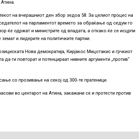
 Атина.
 текот на вчерашниот ден збор зедоа 58. За целиот процес на
седателот на парламентот времето за обраќање од седум го
вор ќе одржат и министрите од владата, а откако ќе се исцрпи
 земат и лидерите на политичките партии.
озициската Нова демократија, Кирјакос Мицотакис и грчкиот
а да ги повторат и потенцираат нивните аргументи „против“
асање со прозивање на секој од 300-те пратеници.
асови во центарот на Атина, закажани се и протести против