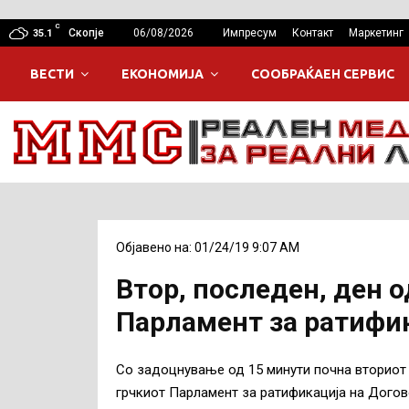
C
Скопје
06/08/2026
Импресум
Контакт
Маркетинг
35.1
ВЕСТИ
ЕКОНОМИЈА
СООБРАЌАЕН СЕРВИС
Објавено на: 01/24/19 9:07 AM
Втор, последен, ден о
Парламент за ратифик
Со задоцнување од 15 минути почна вториот 
грчкиот Парламент за ратификација на Догов