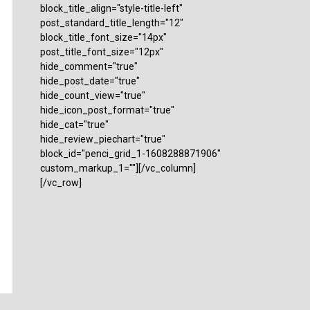
block_title_align="style-title-left"
post_standard_title_length="12"
block_title_font_size="14px"
post_title_font_size="12px"
hide_comment="true"
hide_post_date="true"
hide_count_view="true"
hide_icon_post_format="true"
hide_cat="true"
hide_review_piechart="true"
block_id="penci_grid_1-1608288871906"
custom_markup_1=""][/vc_column]
[/vc_row]