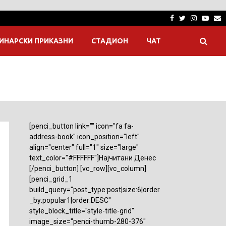
Facebook
Twitter
Instagra
Yout
E
ИНАРСКИ ПРИКАЗНИ
СТАДИОН
ЧАТ
[penci_button link="" icon="fa fa-
address-book" icon_position="left"
align="center" full="1" size="large"
text_color="#FFFFFF"]Најчитани Денес
[/penci_button] [vc_row][vc_column]
[penci_grid_1
build_query="post_type:post|size:6|order
_by:popular1|order:DESC"
style_block_title="style-title-grid"
image_size="penci-thumb-280-376"