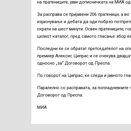
на пратениците, јави дописничката на МИА од
За расправа се пријавени 206 пратеници, а во
изјаснување и дебата да оди побрзо потпрет
скрати на шест минути. Освен пратениците, го
целиот каталог, пред самото гласање збор ќе
Последни ќе се обратат претседателот на оп
премиер Алексис Ципрас и се очекува двајцат
односно „за“ Договорот од Преспа.
По говорот на Ципрас, ќе следи и јавното гл
Паралелно со расправата, за попладневните ч
Договорот од Преспа.
МИА