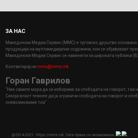
ЗА НАС
Македонски Медиа Сервис (ММС) е трговско друштво основано 
продукција на мултимедијални содржини, кои се објавуваат пр
Македонски Медиа Сервис се наменети за широката публика (B2P
Контактирај не
mms@mms.mk
Горан Гаврилов
"Ние самите мора да се избориме за слободата на говорот, таа 
Секоја власт тежнее да ја ограничи слободата на говорот и сл
оневозможиме тоа"
@2014-2021 - https://mms.mk. Сите права се овозможени.