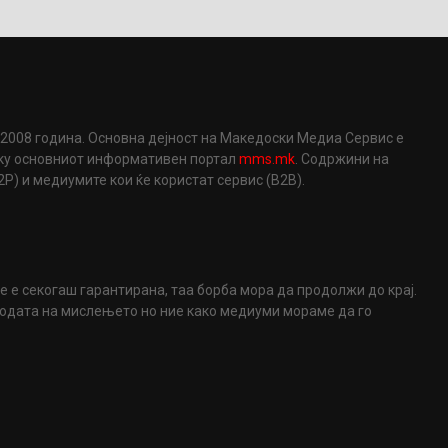
2008 година. Основна дејност на Македоски Медиа Сервис е
еку основниот информативен портал
mms.mk
. Содржини на
) и медиумите кои ќе користат сервис (B2B).
не е секогаш гарантирана, таа борба мора да продолжи до крај.
ободата на мислењето но ние како медиуми мораме да го