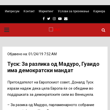
Импресум
Контакт
Маркетинг
Услови за преземање
Кариера
Facebook
Twitter
Instagram
Youtube
Email
PRIMARY
MENU
Објавено на: 01/24/19 7:52 AM
Туск: За разлика од Мадуро, Гуаидо
има демократски мандат
Претседателот на Европскиот совет, Доналд Туск
изрази надеж дека цела Европа ќе се обедини во
поддршката за демократските сили во Венецуела.
– За разика од Мадуро, парламенарното собрание