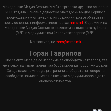
Македонски Медиа Сервис (ММС) е трговско друштво основано
2008 година. Основна дејност на Македоски Медиа Сервис е
продукција на мултимедијални содржини, кои се објавуваат
преку основниот информативен портал
mms.mk
. Содржини на
Македонски Медиа Сервис се наменети за широката публика
(B2P) и медиумите кои ќе користат сервис (B2B).
Контактирај не
mms@mms.mk
Горан Гаврилов
"Ние самите мора да се избориме за слободата на говорот, таа
не е секогаш гарантирана, таа борба мора да продолжи до крај.
Секоја власт тежнее да ја ограничи слободата на говорот и
слободата на мислењето но ние како медиуми мораме да го
оневозможиме тоа"