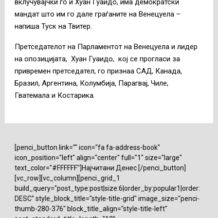
вклучувајчќи го и Хуан Гуаидо, има демократски
мандат што им го дале граѓаните на Венецуела –
напиша Туск на Твитер.
Претседателот на Парламентот на Венецуела и лидер
на опозицијата, Хуан Гуаидо, кој се прогласи за
привремен претседател, го признаа САД, Канада,
Бразил, Аргентина, Колумбија, Парагвај, Чиле,
Гватемала и Костарика.
[penci_button link="" icon="fa fa-address-book"
icon_position="left" align="center" full="1" size="large"
text_color="#FFFFFF"]Најчитани Денес [/penci_button]
[vc_row][vc_column][penci_grid_1
build_query="post_type:post|size:6|order_by:popular1|order:
DESC" style_block_title="style-title-grid" image_size="penci-
thumb-280-376" block_title_align="style-title-left"