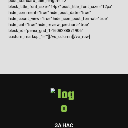
post_standard_title_length="12"
block_title_font_size="14px" post_title_font_size="12px"
hide_comment="true" hide_post_date="true"
hide_count_view="true" hide_icon_post_format="true"
hide_cat="true" hide_review_piechart="true"
block_id="penci_grid_1-1608288871906"
custom_markup_1=""][/vc_column][/vc_row]
ЗА НАС