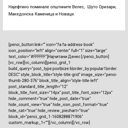
Најефтино поминале општините Велес, Шуто Оризари,
Македонска Каменица и Новаци.
[penci_button link="" icon="fa fa-address-book"
icon_position="left" align="center" full="1" size="large"
text_color="#FFFFFF"]Најчитани Денес [/penci_button]
[vc_row][vc_column][penci_grid_1
build_query="post_type:post|size:6|order_by:popular1|order:
DESC" style_block_title="style-title-grid" image_size="penci-
thumb-280-376" block_title_align="style-title-left"
post_standard_title_length="12"
block_title_font_size="14px" post_title_font_size="12px"
hide_comment="true" hide_post_date="true"
hide_count_view="true" hide_icon_post_format="true"
hide_cat="true" hide_review_piechart="true"
block_id="penci_grid_1-1608288871906"
custom_markup_1=""][/vc_column][/vc_row]