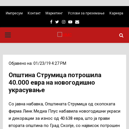
Импресум
Контакт
Маркетинг
Услови за преземање
Кариера
Facebook
Twitter
Instagram
Youtube
Email
PRIMARY
MENU
Објавено на: 01/23/19 4:27 PM
Општина Струмица потрошила
40.000 евра на новогодишно
украсување
Со јавна набавка, Општината Струмица од скопската
фирма Линк Медиа Плус набавила новогодишни украси
и декорации за износ од 40.638 евра, што ја прави
втората општина по Град Скопје, со највисок потрошен