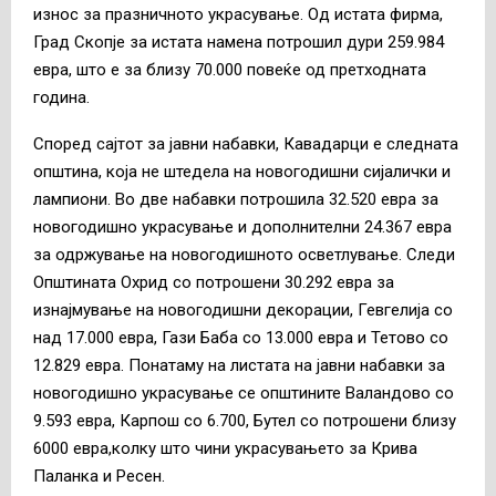
износ за празничното украсување. Од истата фирма,
Град Скопје за истата намена потрошил дури 259.984
евра, што е за близу 70.000 повеќе од претходната
година.
Според сајтот за јавни набавки, Кавадарци е следната
општина, која не штедела на новогодишни сијалички и
лампиони. Во две набавки потрошила 32.520 евра за
новогодишно украсување и дополнителни 24.367 евра
за одржување на новогодишното осветлување. Следи
Општината Охрид со потрошени 30.292 евра за
изнајмување на новогодишни декорации, Гевгелија со
над 17.000 евра, Гази Баба со 13.000 евра и Тетово со
12.829 евра. Понатаму на листата на јавни набавки за
новогодишно украсување се општините Валандово со
9.593 евра, Карпош со 6.700, Бутел со потрошени близу
6000 евра,колку што чини украсувањето за Крива
Паланка и Ресен.