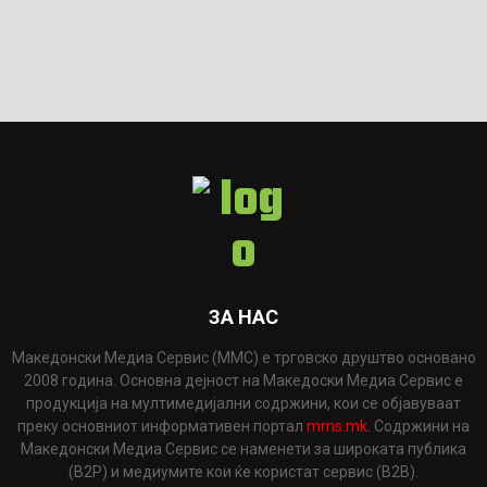
ЗА НАС
Македонски Медиа Сервис (ММС) е трговско друштво основано
2008 година. Основна дејност на Македоски Медиа Сервис е
продукција на мултимедијални содржини, кои се објавуваат
преку основниот информативен портал
mms.mk
. Содржини на
Македонски Медиа Сервис се наменети за широката публика
(B2P) и медиумите кои ќе користат сервис (B2B).