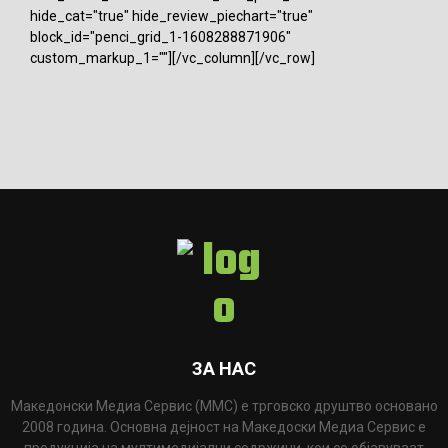
hide_cat="true" hide_review_piechart="true"
block_id="penci_grid_1-1608288871906"
custom_markup_1=""][/vc_column][/vc_row]
ЗА НАС
Македонски Медиа Сервис (ММС) е трговско друштво основано
2008 година. Основна дејност на Македоски Медиа Сервис е
продукција на мултимедијални содржини, кои се објавуваат