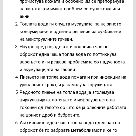
прочистува кожата и особено им се препорачува
на лицата кои имаат проблем со сува кожа или
акни.
Топлата вода ги опушта мускулите, па нејзиното
консумирање е одлично решение за сузбивање
на менструалните грчеви.
Наутро пред појадокот и половина час по
оброкот една чаша топла вода го поттикнува
варењето и ги решава проблемите со надуеноста
и акумулацијата на гасови.
Пиењето на топла вода помага и при инфекции на
уринарниот тракт, и ја намалува горушицата.
Редоното пиење на топла вода ја зголемува
циркулацијата, потењето и исфрлувањето на
токсини од телото со што ќе ја олесните работата
на црниот дроб и бубрезите.
Ако испиете една чаша топла вода еден час по
оброкот ќе го забрзате метаболизмот и ќе го