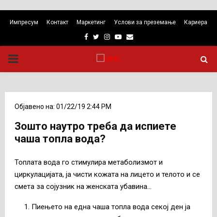
Импресум
Контакт
Маркетинг
Услови за преземање
Кариера
Facebook
Twitter
Instagram
Youtube
Email
PRIMARY
MENU
Објавено на: 01/22/19 2:44 PM
Зошто наутро треба да испиете
чаша топла вода?
Топлата вода го стимулира метаболизмот и
циркулацијата, ја чисти кожата на лицето и телото и се
смета за сојузник на женската убавина…
Пиењето на една чаша топла вода секој ден ја