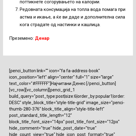
поттикнете согорувањето на калории.
Редовната консумација на топла вода помага при
астма и икање, а ќе ви даде и дополнителна сила
кога страдате од настинки и кашлица.
Преземено:
Денар
[penci_button link="" icon="fa fa-address-book"
icon_position="left" align="center" full="1" size="large"
text_color="#FFFFFF"]Најчитани Денес [/penci_button]
[vc_row][vc_column][penci_grid_1
build_query="post_type:post|size:6|order_by:popular1|order:
DESC" style_block_title="style-title-grid" image_size="penci-
thumb-280-376" block_title_align="style-title-left"
post_standard_title_length="12"
block_title_font_size="14px" post_title_font_size="12px"
hide_comment="true" hide_post_date="true"
hide_count_view="true" hide_icon_post_format="true"