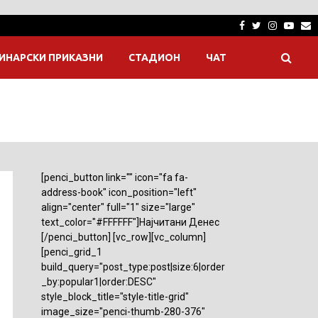
Facebook
Twitter
Instagra
Yout
E
ИНАРСКИ ПРИКАЗНИ
СТАДИОН
ЧАТ
[penci_button link="" icon="fa fa-
address-book" icon_position="left"
align="center" full="1" size="large"
text_color="#FFFFFF"]Најчитани Денес
[/penci_button] [vc_row][vc_column]
[penci_grid_1
build_query="post_type:post|size:6|order
_by:popular1|order:DESC"
style_block_title="style-title-grid"
image_size="penci-thumb-280-376"