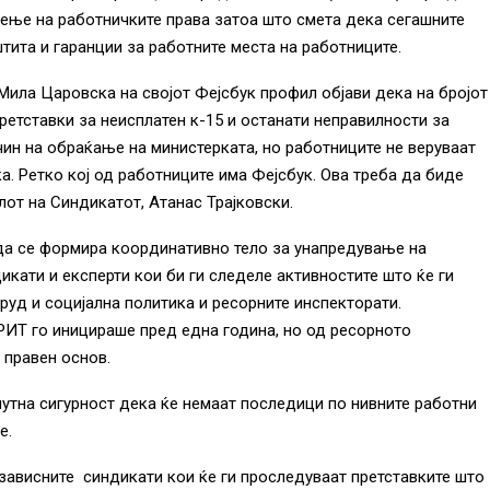
ење на работничките права затоа што смета дека сегашните
тита и гаранции за работните места на работниците.
 Мила Царовска на својот Фејсбук профил објави дека на бројот
претставки за неисплатен к-15 и останати неправилности за
чин на обраќање на министерката, но работниците не веруваат
а. Ретко кој од работниците има Фејсбук. Ова треба да биде
лот на Синдикатот, Атанас Трајковски.
 да се формира координативно тело за унапредување на
икати и експерти кои би ги следеле активностите што ќе ги
руд и социјална политика и ресорните инспекторати.
ИТ го иницираше пред една година, но од ресорното
 правен основ.
утна сигурност дека ќе немаат последици по нивните работни
е.
езависните синдикати кои ќе ги проследуваат претставките што