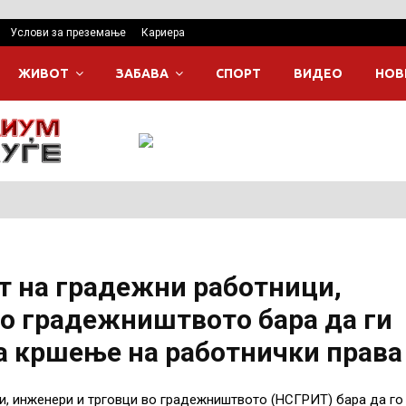
Услови за преземање
Кариера
ЖИВОТ
ЗАБАВА
СПОРТ
ВИДЕО
НОВ
т на градежни работници,
о градежништвото бара да ги
а кршење на работнички права
и, инженери и трговци во градежништвото (НСГРИТ) бара да го