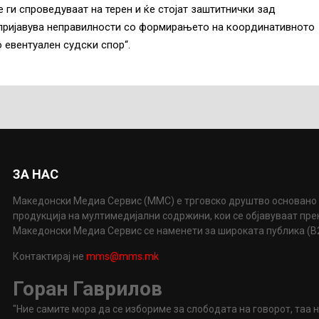
е ги спроведуваат на терен и ќе стојат заштитнички зад
 пријавува неправилности со формирањето на координативното
о евентуален судски спор“.
ЗА НАС
Македонски Медиа Сервис (ММС) е трговско друштво основано 
продукција на мултимедијални содржини, кои се објавуваат пр
Македонски Медиа Сервис се наменети за широката публика (B2P
Контактирај не
mms@mms.mk
Горан Гаврилов
"Ние самите мора да се избориме за слободата на говорот, таа 