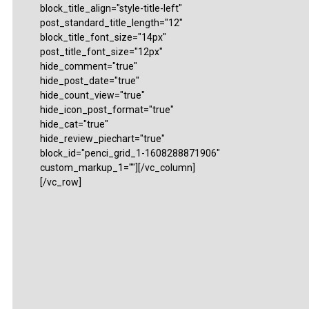
block_title_align="style-title-left"
post_standard_title_length="12"
block_title_font_size="14px"
post_title_font_size="12px"
hide_comment="true"
hide_post_date="true"
hide_count_view="true"
hide_icon_post_format="true"
hide_cat="true"
hide_review_piechart="true"
block_id="penci_grid_1-1608288871906"
custom_markup_1=""][/vc_column]
[/vc_row]