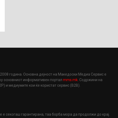
2008 година. Основна дејност на Македоски Медиа Сервис е
еку основниот информативен портал
mms.mk
. Содржини на
) и медиумите кои ќе користат сервис (B2B).
не е секогаш гарантирана, таа борба мора да продолжи до крај.