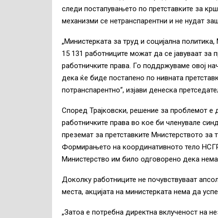
следи постапувањето по претставките за крш
механизми се нетранспарентни и не нудат заш
„Министерката за труд и социјална политика,
15 131 работниците можат да се јавуваат за 
работничките права. Го поддржуваме овој на
дека ќе биде постапено по нивната претставк
потранспарентно“, изјави денеска претседате
Според Трајковски, решение за проблемот е
работничките права во кое би членувале синд
преземат за претставките Мнистерството за т
Формирањето на координативното тело НСГР
Министерство им било одговорено дека нема
Доколку работниците не почувствуваат апсол
места, акцијата на министерката нема да успе
„Затоа е потребна директна вклученост на н