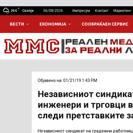
C
Скопје
06/08/2026
Импресум
Контакт
Маркетинг
29.5
ВЕСТИ
ЕКОНОМИЈА
СООБРАЌАЕН СЕРВИС
Објавено на: 01/21/19 1:43 PM
Независниот синдика
инженери и трговци в
следи претставките з
Независниот синдикат на градежни работниц