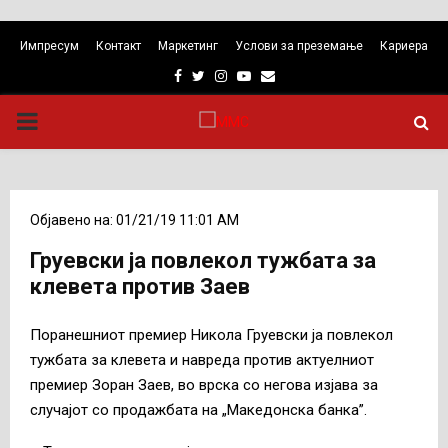
Импресум
Контакт
Маркетинг
Услови за преземање
Кариера
Facebook
Twitter
Instagram
Youtube
Email
PRIMARY
MENU
Објавено на: 01/21/19 11:01 AM
Груевски ја повлекол тужбата за
клевета против Заев
Поранешниот премиер Никола Груевски ја повлекол
тужбата за клевета и навреда против актуелниот
премиер Зоран Заев, во врска со негова изјава за
случајот со продажбата на „Македонска банка”.