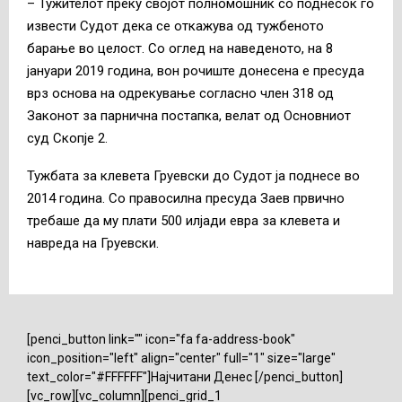
– Тужителот преку својот полномошник со поднесок го
извести Судот дека се откажува од тужбеното
барање во целост. Со оглед на наведеното, на 8
јануари 2019 година, вон рочиште донесена е пресуда
врз основа на одрекување согласно член 318 од
Законот за парнична постапка, велат од Основниот
суд Скопје 2.
Тужбата за клевета Груевски до Судот ја поднесе во
2014 година. Со правосилна пресуда Заев првично
требаше да му плати 500 илјади евра за клевета и
навреда на Груевски.
[penci_button link="" icon="fa fa-address-book"
icon_position="left" align="center" full="1" size="large"
text_color="#FFFFFF"]Најчитани Денес [/penci_button]
[vc_row][vc_column][penci_grid_1