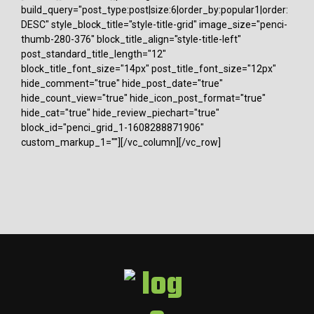
build_query="post_type:post|size:6|order_by:popular1|order:
DESC" style_block_title="style-title-grid" image_size="penci-
thumb-280-376" block_title_align="style-title-left"
post_standard_title_length="12"
block_title_font_size="14px" post_title_font_size="12px"
hide_comment="true" hide_post_date="true"
hide_count_view="true" hide_icon_post_format="true"
hide_cat="true" hide_review_piechart="true"
block_id="penci_grid_1-1608288871906"
custom_markup_1=""][/vc_column][/vc_row]