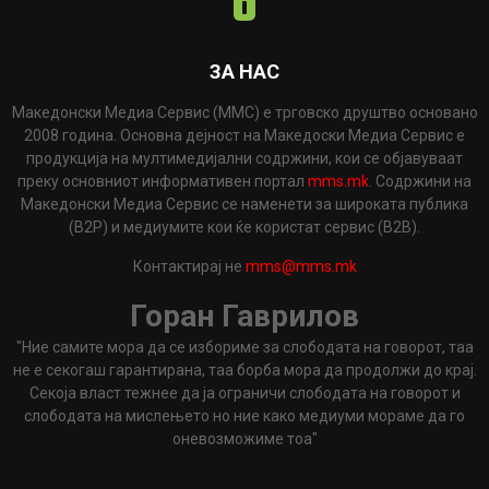
ЗА НАС
Македонски Медиа Сервис (ММС) е трговско друштво основано
2008 година. Основна дејност на Македоски Медиа Сервис е
продукција на мултимедијални содржини, кои се објавуваат
преку основниот информативен портал
mms.mk
. Содржини на
Македонски Медиа Сервис се наменети за широката публика
(B2P) и медиумите кои ќе користат сервис (B2B).
Контактирај не
mms@mms.mk
Горан Гаврилов
"Ние самите мора да се избориме за слободата на говорот, таа
не е секогаш гарантирана, таа борба мора да продолжи до крај.
Секоја власт тежнее да ја ограничи слободата на говорот и
слободата на мислењето но ние како медиуми мораме да го
оневозможиме тоа"