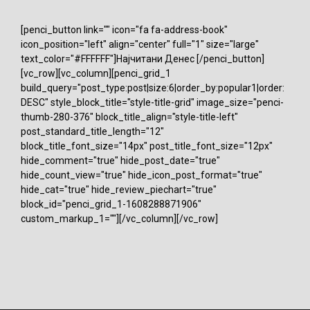
[penci_button link="" icon="fa fa-address-book"
icon_position="left" align="center" full="1" size="large"
text_color="#FFFFFF"]Најчитани Денес [/penci_button]
[vc_row][vc_column][penci_grid_1
build_query="post_type:post|size:6|order_by:popular1|order:
DESC" style_block_title="style-title-grid" image_size="penci-
thumb-280-376" block_title_align="style-title-left"
post_standard_title_length="12"
block_title_font_size="14px" post_title_font_size="12px"
hide_comment="true" hide_post_date="true"
hide_count_view="true" hide_icon_post_format="true"
hide_cat="true" hide_review_piechart="true"
block_id="penci_grid_1-1608288871906"
custom_markup_1=""][/vc_column][/vc_row]