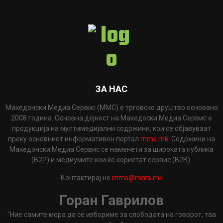
ЗА НАС
Македонски Медиа Сервис (ММС) е трговско друштво основано
2008 година. Основна дејност на Македоски Медиа Сервис е
продукција на мултимедијални содржини, кои се објавуваат
преку основниот информативен портал
mms.mk
. Содржини на
Македонски Медиа Сервис се наменети за широката публика
(B2P) и медиумите кои ќе користат сервис (B2B).
Контактирај не
mms@mms.mk
Горан Гаврилов
"Ние самите мора да се избориме за слободата на говорот, таа