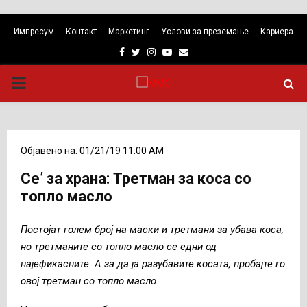
Импресум
Контакт
Маркетинг
Услови за преземање
Кариера
Facebook
Twitter
Instagram
Youtube
Email
PRIMARY
MENU
Објавено на: 01/21/19 11:00 AM
Се’ за храна: Третман за коса со
топло масло
Постојат голем број на маски и третмани за убава коса,
но третманите со топло масло се едни од
најефикасните. А за да ја разубавите косата, пробајте го
овој третман со топло масло.