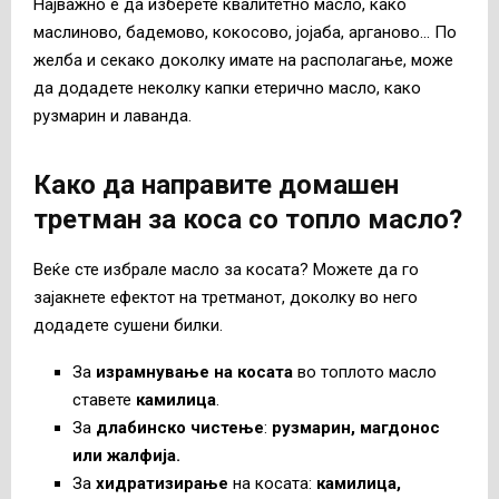
Најважно е да изберете квалитетно масло, како
маслиново, бадемово, кокосово, јојаба, арганово… По
желба и секако доколку имате на располагање, може
да додадете неколку капки етерично масло, како
рузмарин и лаванда.
Како да направите домашен
третман за коса со топло масло?
Веќе сте избрале масло за косата? Можете да го
зајакнете ефектот на третманот, доколку во него
додадете сушени билки.
За
израмнување на косата
во топлото масло
ставете
камилица
.
За
длабинско чистење
:
рузмарин, магдонос
или жалфија.
За
хидратизирање
на косата:
камилица,