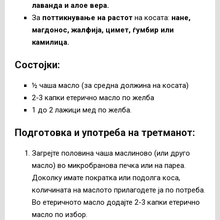
лаванда и алое вера.
За
поттикнување на растот
на косата:
нане,
магдонос, жалфија, цимет, ѓумбир или
камилица.
Состојки:
½ чаша масло (за средна должина на косата)
2-3 капки етерично масло по желба
1 до 2 лажици мед по желба.
Подготовка и употреба на третманот:
Загрејте половина чаша маслиново (или друго
масло) во микробранова печка или на пареа.
Доколку имате пократка или подолга коса,
количината на маслото прилагодете ја по потреба.
Во етеричното масло додајте 2-3 капки етерично
масло по избор.