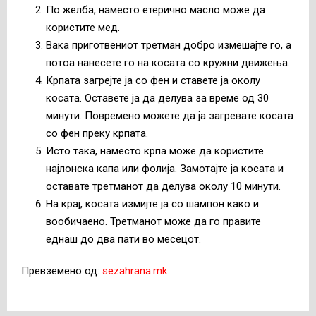
По желба, наместо етерично масло може да
користите мед.
Вака приготвениот третман добро измешајте го, а
потоа нанесете го на косата со кружни движења.
Крпата загрејте ја со фен и ставете ја околу
косата. Оставете ја да делува за време од 30
минути. Повремено можете да ја загревате косата
со фен преку крпата.
Исто така, наместо крпа може да користите
најлонска капа или фолија. Замотајте ја косата и
оставате третманот да делува околу 10 минути.
На крај, косата измијте ја со шампон како и
вообичаено. Третманот може да го правите
еднаш до два пати во месецот.
Превземено од:
sezahrana.mk