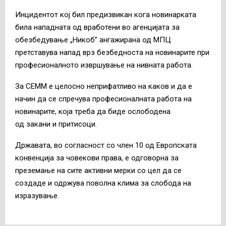
Инцидентот кој бил предизвикан кога новинарката
била нападната од вработени во агенцијата за
обезбедување „Никоб” ангажирана од МПЦ
претставува напад врз безбедноста на новинарите при
професионалното извршување на нивната работа.
За СЕММ е целосно неприфатливо на каков и да е
начин да се спречува професионалната работа на
новинарите, која треба да биде ослободена
од закани и притисоци.
Државата, во согласност со член 10 од Европската
конвенција за човекови права, е одговорна за
преземање на сите активни мерки со цел да се
создаде и одржува поволна клима за слобода на
изразување.