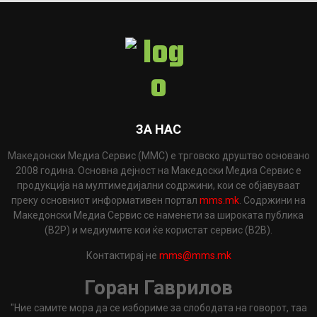
ЗА НАС
Македонски Медиа Сервис (ММС) е трговско друштво основано
2008 година. Основна дејност на Македоски Медиа Сервис е
продукција на мултимедијални содржини, кои се објавуваат
преку основниот информативен портал
mms.mk
. Содржини на
Македонски Медиа Сервис се наменети за широката публика
(B2P) и медиумите кои ќе користат сервис (B2B).
Контактирај не
mms@mms.mk
Горан Гаврилов
"Ние самите мора да се избориме за слободата на говорот, таа