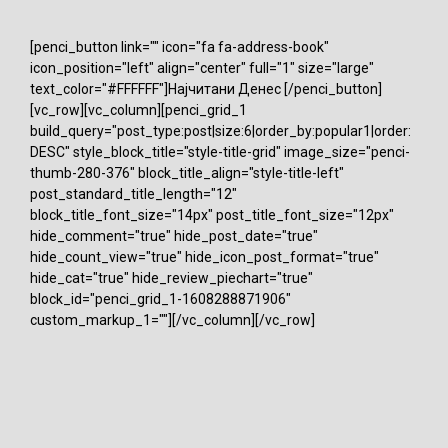
[penci_button link="" icon="fa fa-address-book"
icon_position="left" align="center" full="1" size="large"
text_color="#FFFFFF"]Најчитани Денес [/penci_button]
[vc_row][vc_column][penci_grid_1
build_query="post_type:post|size:6|order_by:popular1|order:
DESC" style_block_title="style-title-grid" image_size="penci-
thumb-280-376" block_title_align="style-title-left"
post_standard_title_length="12"
block_title_font_size="14px" post_title_font_size="12px"
hide_comment="true" hide_post_date="true"
hide_count_view="true" hide_icon_post_format="true"
hide_cat="true" hide_review_piechart="true"
block_id="penci_grid_1-1608288871906"
custom_markup_1=""][/vc_column][/vc_row]