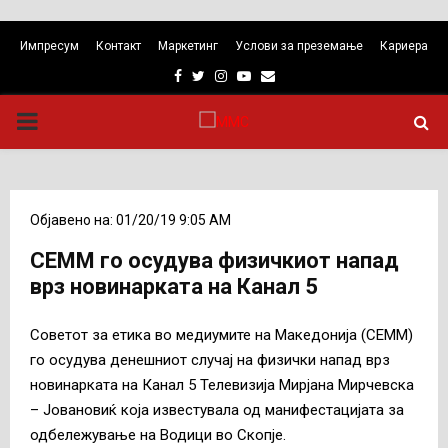
Импресум
Контакт
Маркетинг
Услови за преземање
Кариера
Facebook
Twitter
Instagram
Youtube
Email
PRIMARY
MENU
Објавено на: 01/20/19 9:05 AM
СЕММ го осудува физичкиот напад
врз новинарката на Канал 5
Советот за етика во медиумите на Македонија (СЕММ)
го осудува денешниот случај на физички напад врз
новинарката на Канал 5 Телевизија Мирјана Мирчевска
– Јовановиќ која известувала од манифестацијата за
одбележување на Водици во Скопје.