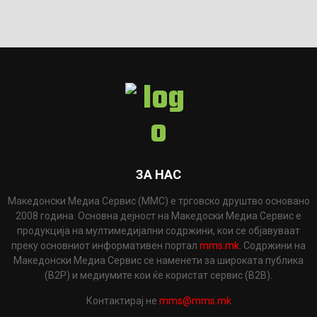
ЗА НАС
Македонски Медиа Сервис (ММС) е трговско друштво основано
2008 година. Основна дејност на Македоски Медиа Сервис е
продукција на мултимедијални содржини, кои се објавуваат
преку основниот информативен портал
mms.mk
. Содржини на
Македонски Медиа Сервис се наменети за широката публика
(B2P) и медиумите кои ќе користат сервис (B2B).
Контактирај не
mms@mms.mk