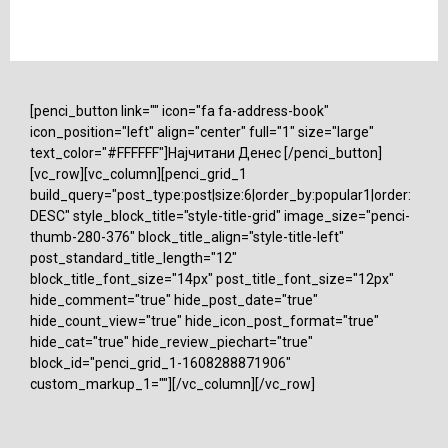
[penci_button link="" icon="fa fa-address-book"
icon_position="left" align="center" full="1" size="large"
text_color="#FFFFFF"]Најчитани Денес [/penci_button]
[vc_row][vc_column][penci_grid_1
build_query="post_type:post|size:6|order_by:popular1|order:
DESC" style_block_title="style-title-grid" image_size="penci-
thumb-280-376" block_title_align="style-title-left"
post_standard_title_length="12"
block_title_font_size="14px" post_title_font_size="12px"
hide_comment="true" hide_post_date="true"
hide_count_view="true" hide_icon_post_format="true"
hide_cat="true" hide_review_piechart="true"
block_id="penci_grid_1-1608288871906"
custom_markup_1=""][/vc_column][/vc_row]