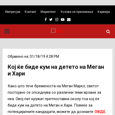
Импресум
Контакт
Маркетинг
Услови за преземање
Кариера
Facebook
Twitter
Instagram
Youtube
Email
PRIMARY
MENU
Објавено на: 01/18/19 4:28 PM
Кој ќе биде кум на детето на Меган
и Хари
Како што тече бременоста на Меган Маркл, светот
постојано се опседнува со различни теми врзани за
неа. Овој пат кружат претпоставки околу тоа кој ќе
биде кум на детето на Меган и Хари. Повеќе за
потенцијалните кандидати, можете да дознаете
ОВДЕ.