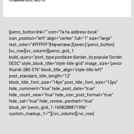
[penci_button link="" icon="fa fa-address-book"
icon_position="left" align="center" full="1" size="large"
text_color="#FFFFFF"]Најчитани Денес [/penci_button]
[vc_row][vc_column][penci_grid_1
build_query="post_type:post|size:6|order_by:popular1|order:
DESC" style_block_title="style-title-grid" image_size="penci-
thumb-280-376" block_title_align="style-title-left"
post_standard_title_length="12"
block_title_font_size="14px" post_title_font_size="12px"
hide_comment="true" hide_post_date="true"
hide_count_view="true" hide_icon_post_format="true"
hide_cat="true" hide_review_piechart="true"
block_id="penci_grid_1-1608288871906"
custom_markup_1=""][/vc_column][/vc_row]