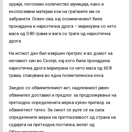
оружје, поголемо количество муниција, како и
експлозивни материи кои на граѓаните им се
забранети. Освен ова, кај осомничениот била
пронајдена и наркотична дрога – марихуана со нето
маса од 0.80 грама и вага со траги од наркотична
дрога.
На истиот ден бил извршен претрес и во домот на
неговиот син во Скопје, кај кого била пронајдена
наркотична дрога марихуана со нето маса од 60.8
грама, спакувана во една полиетиленска кеса.
Заедно со обвинителниот акт, надлежниот јавен
обвинител доставил и предлог за продолжување на
претходно определената мерка куќен притвор за
обвинетиот татко. За синот се уште сé на сила
определените мерки на претпазливост од страна на
судијата на претходна постапка, велат од
Обвинителството.