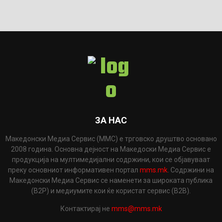
ЗА НАС
Македонски Медиа Сервис (ММС) е трговско друштво основано
2008 година. Основна дејност на Македоски Медиа Сервис е
продукција на мултимедијални содржини, кои се објавуваат
преку основниот информативен портал
mms.mk
. Содржини на
Македонски Медиа Сервис се наменети за широката публика
(B2P) и медиумите кои ќе користат сервис (B2B).
Контактирај не
mms@mms.mk