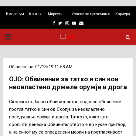
Импресум
Контакт
Маркетинг
Услови за преземање
Кариера
Facebook
Twitter
Instagram
Youtube
Email
PRIMARY
MENU
Објавено на: 01/18/19 11:58 AM
ОЈО: Обвинение за татко и син кои
неовластено држеле оружје и дрога
Скопското Јавно обвинителство поднесе обвинение
против татко и син од Скопје за неовластено
поседување оружје и дрога. Таткото, како што
соопшти денеска Обвинителството е во куќен притвор,
а на синот му се определени мерки на претпазливост