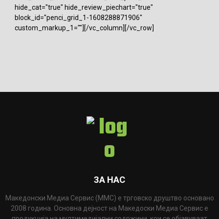
hide_cat="true" hide_review_piechart="true"
block_id="penci_grid_1-1608288871906"
custom_markup_1=""][/vc_column][/vc_row]
ЗА НАС
Македонски Медиа Сервис (ММС) е трговско друштво основано
2008 година. Основна дејност на Македоски Медиа Сервис е
продукција на мултимедијални содржини, кои се објавуваат