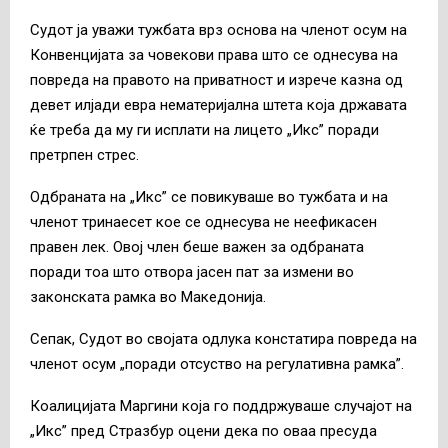
Судот ја уважи тужбата врз основа на членот осум на
Конвенцијата за човекови права што се однесува на
повреда на правото на приватност и изрече казна од
девет илјади евра нематеријална штета која државата
ќе треба да му ги исплати на лицето „Икс” поради
претрпен стрес.
Одбраната на „Икс” се повикуваше во тужбата и на
членот тринаесет кое се однесува не неефикасен
правен лек. Овој член беше важен за одбраната
поради тоа што отвора јасен пат за измени во
законската рамка во Македонија.
Сепак, Судот во својата одлука констатира повреда на
членот осум „поради отсуство на регулативна рамка”.
Коалицијата Маргини која го поддржуваше случајот на
„Икс” пред Стразбур оцени дека по оваа пресуда