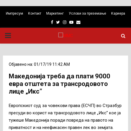
Импресум
Контакт
Маркетинг
Услови за преземање
Кариера
Facebook
Twitter
Instagram
Youtube
Email
PRIMARY
MENU
Објавено на: 01/17/19 11:42 AM
Македонија треба да плати 9000
евра отштета за трансродовото
лице „Икс”
Европскиот суд за човекови права (ЕСЧП) во Стразбур
пресуди во корист на трансродовото лице „Икс” кое ја
тужеше Македонија поради повреда на правото на
приватност и на неефикасен правен лек во земјата.