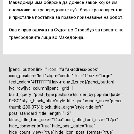
Македонија има обврска да донесе закон кој ќе им
овозможи на трансродовите луѓе брза, транспарентна
и пристапна постапка за правно признавање на родот.
Ова е прва одлука на Судот во Стразбур за правата на
трансродовите лица во Македонија.
[penci_button link="" icon="fa fa-address-book"
icon_position="left" align="center" full="1" size="large"
text_color="#FFFFFF"]Најчитани Денес [/penci_button]
[vc_row][vc_column][penci_grid_1
build_query="post_type:post|size:6|order_by:popular1|order:
DESC" style_block_title="style-title-grid" image_size="penci-
thumb-280-376" block_title_align="style-title-left"
post_standard_title_length="12"
block_title_font_size="14px" post_title_font_size="12px"
hide_comment="true" hide_post_date="true"
hide_count_view="true" hide_icon_post_format="true"