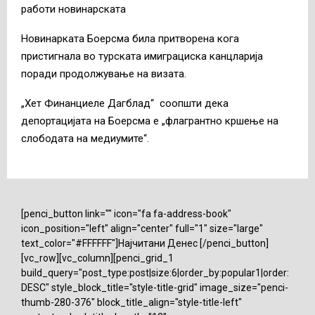
работи новинарската
Новинарката Боерсма била притворена кога
пристигнала во турската имиграциска канцларија
поради продолжување на визата.
„Хет Финанциеле Дагблад“ соопшти дека
депортацијата на Боерсма е „флагрантно кршење на
слободата на медиумите“.
[penci_button link="" icon="fa fa-address-book"
icon_position="left" align="center" full="1" size="large"
text_color="#FFFFFF"]Најчитани Денес [/penci_button]
[vc_row][vc_column][penci_grid_1
build_query="post_type:post|size:6|order_by:popular1|order:
DESC" style_block_title="style-title-grid" image_size="penci-
thumb-280-376" block_title_align="style-title-left"