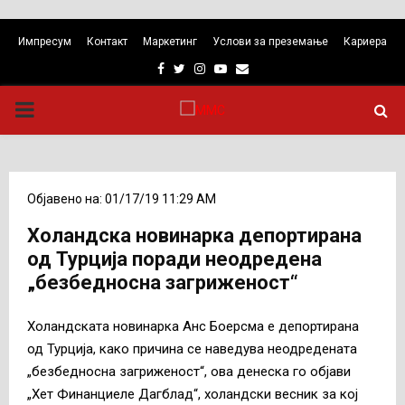
Импресум
Контакт
Маркетинг
Услови за преземање
Кариера
Facebook
Twitter
Instagram
Youtube
Email
PRIMARY
MENU
Објавено на: 01/17/19 11:29 AM
Холандска новинарка депортирана
од Турција поради неодредена
„безбедносна загриженост“
Холандската новинарка Анс Боерсма е депортирана
од Турција, како причина се наведува неодредената
„безбедносна загриженост“, ова денеска го објави
„Хет Финанциеле Дагблад“, холандски весник за кој