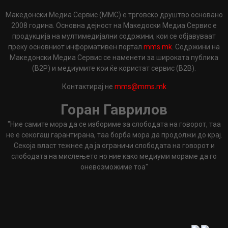
Македонски Медиа Сервис (ММС) е трговско друштво основано
2008 година. Основна дејност на Македоски Медиа Сервис е
продукција на мултимедијални содржини, кои се објавуваат
преку основниот информативен портал
mms.mk
. Содржини на
Македонски Медиа Сервис се наменети за широката публика
(B2P) и медиумите кои ќе користат сервис (B2B).
Контактирај не
mms@mms.mk
Горан Гаврилов
"Ние самите мора да се избориме за слободата на говорот, таа
не е секогаш гарантирана, таа борба мора да продолжи до крај.
Секоја власт тежнее да ја ограничи слободата на говорот и
слободата на мислењето но ние како медиуми мораме да го
оневозможиме тоа"