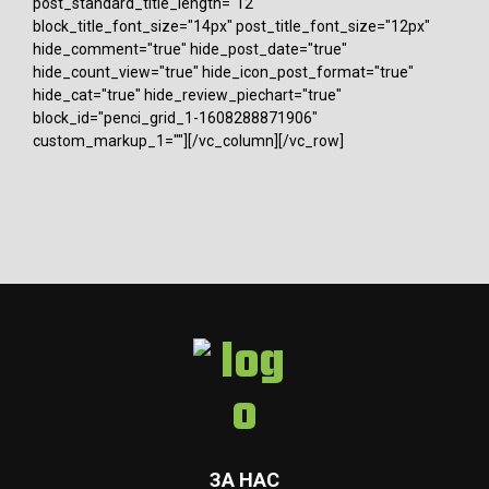
post_standard_title_length="12"
block_title_font_size="14px" post_title_font_size="12px"
hide_comment="true" hide_post_date="true"
hide_count_view="true" hide_icon_post_format="true"
hide_cat="true" hide_review_piechart="true"
block_id="penci_grid_1-1608288871906"
custom_markup_1=""][/vc_column][/vc_row]
ЗА НАС