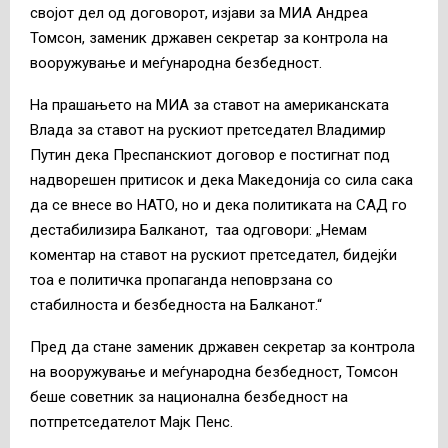
својот дел од договорот, изјави за МИА Андреа
Томсон, заменик државен секретар за контрола на
вооружување и меѓународна безбедност.
На прашањето на МИА за ставот на американската
Влада за ставот на рускиот претседател Владимир
Путин дека Преспанскиот договор е постигнат под
надворешен притисок и дека Македонија со сила сака
да се внесе во НАТО, но и дека политиката на САД го
дестабилизира Балканот, таа одговори: „Немам
коментар на ставот на рускиот претседател, бидејќи
тоа е политичка пропаганда неповрзана со
стабилноста и безбедноста на Балканот.“
Пред да стане заменик државен секретар за контрола
на вооружување и меѓународна безбедност, Томсон
беше советник за национална безбедност на
потпретседателот Мајк Пенс.