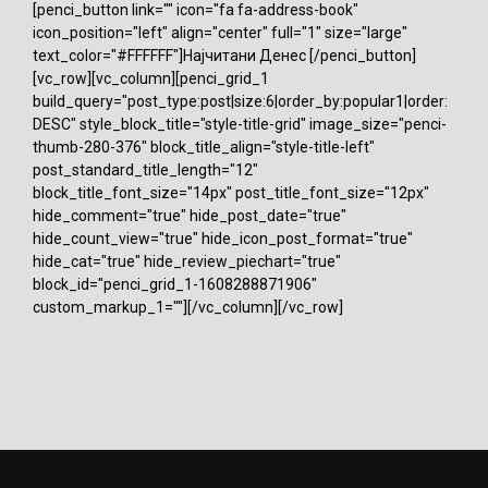
[penci_button link="" icon="fa fa-address-book"
icon_position="left" align="center" full="1" size="large"
text_color="#FFFFFF"]Најчитани Денес [/penci_button]
[vc_row][vc_column][penci_grid_1
build_query="post_type:post|size:6|order_by:popular1|order:
DESC" style_block_title="style-title-grid" image_size="penci-
thumb-280-376" block_title_align="style-title-left"
post_standard_title_length="12"
block_title_font_size="14px" post_title_font_size="12px"
hide_comment="true" hide_post_date="true"
hide_count_view="true" hide_icon_post_format="true"
hide_cat="true" hide_review_piechart="true"
block_id="penci_grid_1-1608288871906"
custom_markup_1=""][/vc_column][/vc_row]