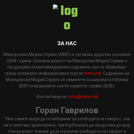
ЗА НАС
Македонски Медиа Сервис (ММС) е трговско друштво основано
2008 година. Основна дејност на Македоски Медиа Сервис е
продукција на мултимедијални содржини, кои се објавуваат
преку основниот информативен портал
mms.mk
. Содржини на
Македонски Медиа Сервис се наменети за широката публика
(B2P) и медиумите кои ќе користат сервис (B2B).
Контактирај не
mms@mms.mk
Горан Гаврилов
"Ние самите мора да се избориме за слободата на говорот, таа
не е секогаш гарантирана, таа борба мора да продолжи до крај.
Секоја власт тежнее да ја ограничи слободата на говорот и