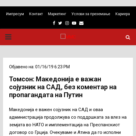
Импресум
Контакт
Маркетинг
Услови за преземање
Кариера
Facebook
Twitter
Instagram
Youtube
Email
PRIMARY
MENU
Објавено на: 01/16/19 6:23 PM
Томсон: Македонија е важан
сојузник на САД, без коментар на
пропагандата на Путин
Македонија е важен сојузник на САД и оваа
администрација продолжува со поддршката за влез на
земјата во НАТО и имплементација на Преспанскиот
договор со Грција. Очекуваме и Атина да го исполни