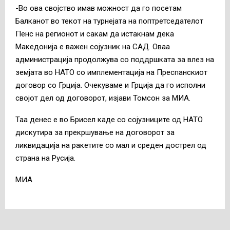
-Во ова својство имав можност да го посетам
Балканот во текот на турнејата на поптретседателот
Пенс на регионот и сакам да истакнам дека
Македонија е важен сојузник на САД. Оваа
администрација продолжува со поддршката за влез на
земјата во НАТО со имплементација на Преспанскиот
договор со Грција. Очекуваме и Грција да го исполни
својот дел од договорот, изјави Томсон за МИА.
Таа денес е во Брисел каде со сојузниците од НАТО
дискутира за прекршување на договорот за
ликвидација на ракетите со мал и среден дострел од
страна на Русија.
МИА