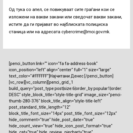
Од тука со апел, се повикуваат сите граѓани кои се
изложени на вакви закани или сведочат вакви закани,
истите да ги пријават во најблиската полициска
станица или на адресата
cybercrime@moi.gov.mk
.
[penci_button link="" icon="fa fa-address-book"
icon_position="left" align="center" full="1" size="large"
text_color="#FFFFFF"]Најчитани Денес [/penci_button]
[vc_row][vc_column][penci_grid_1
build_query="post_type:post|size:6|order_by:popular1|order:
DESC" style_block_title="style-title-grid" image_size="penci-
thumb-280-376" block_title_align="style-title-left"
post_standard_title_length="12"
block_title_font_size="14px" post_title_font_size="12px"
hide_comment="true" hide_post_date="true"
hide_count_view="true" hide_icon_post_format="true"
hide_cat="true" hide_review_piechart="true"