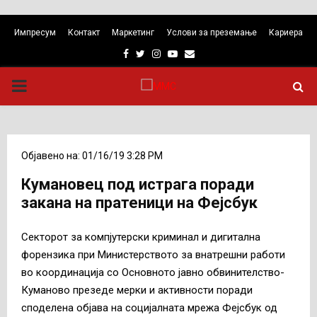
Импресум
Контакт
Маркетинг
Услови за преземање
Кариера
Facebook
Twitter
Instagram
Youtube
Email
PRIMARY
MENU
Објавено на: 01/16/19 3:28 PM
Кумановец под истрага поради
закана на пратеници на Фејсбук
Секторот за компјутерски криминал и дигитална
форензика при Министерството за внатрешни работи
во координација со Основното јавно обвинителство-
Куманово презеде мерки и активности поради
споделена објава на социјалната мрежа Фејсбук од