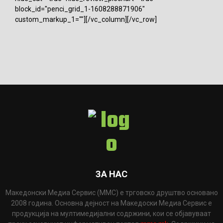
block_id="penci_grid_1-1608288871906"
custom_markup_1=""][/vc_column][/vc_row]
ЗА НАС
Македонски Медиа Сервис (ММС) е трговско друштво основано
2008 година. Основна дејност на Македоски Медиа Сервис е
продукција на мултимедијални содржини, кои се објавуваат