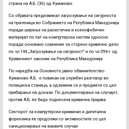
страна на А.Б. (36) од Куманово.
Со објавата предизвикал загрозување на сигурноста
на пратеници во Собранието на Република Македонија
поради ширење на расистички и ксенофобичен
материјал по пат на компјутерски систем односно
поради основано сомнение за сторено кривично дело
по чл.144 „Загрозување на сигурност” и по чл.394-г од
Кривичниот законик на Република Македонија.
По наредба на Основното јавно обвинителство-
Куманово А.Б. е повикан на службен разговор во
полициска станица, а одземени се и предмети со цел
прибирање на докази. По документирање на случајот,
против А.Б. ќе биде поднесена кривична пријава.
Секторот за компјутерски криминал и дигитална
форензика ќе продолжи со активностите со цел
санкционирање на ваквите случаи.