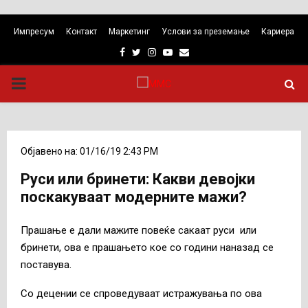
Импресум
Контакт
Маркетинг
Услови за преземање
Кариера
Facebook
Twitter
Instagram
Youtube
Email
PRIMARY
MENU
Објавено на: 01/16/19 2:43 PM
Руси или бринети: Какви девојки
поскакуваат модерните мажи?
Прашање е дали мажите повеќе сакаат руси или
бринети, ова е прашањето кое со години наназад се
поставува.
Со децении се спроведуваат истражувања по ова