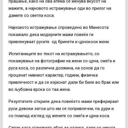
прашање, како на ова атема се менува вкусот на
мажите, а најновото истражување оди во прилог на
дамите со светла коса.
Најновото истражување спроведено во Минесота
покажало дека модерните мажи повеќе ги
привлекуваат русите од бринети и црнокоси жени.
Испитаниците во текот на истражувањето, со
покажување на фотографии на жени со црна, смеѓа и
руса коса, со различна должина, на основ да го
проценат нивниот карактер, години, физичка
привлечност и да се изјаснат дали би биле во брак или
во љубовна врска со таа жена.
Резултатите откриле дека повеќето мажи преферираат
руси девоки затоа што им се попривлечни, па дури и
со помлад изглед од жените со смеѓа и црна коса.
Сепак кога станувало збор за одлука, дали со некоја