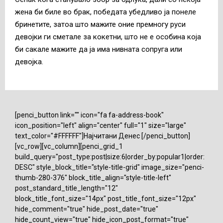
жена би биле во брак, победата убедливо ја понеле
бринетите, затоа што мажите оние премногу руси
девојки ги сметале за кокетни, што не е особина која
би сакале мажите да ја има нивната сопруга или
девојка.
[penci_button link="" icon="fa fa-address-book"
icon_position="left" align="center" full="1" size="large"
text_color="#FFFFFF"]Најчитани Денес [/penci_button]
[vc_row][vc_column][penci_grid_1
build_query="post_type:post|size:6|order_by:popular1|order:
DESC" style_block_title="style-title-grid" image_size="penci-
thumb-280-376" block_title_align="style-title-left"
post_standard_title_length="12"
block_title_font_size="14px" post_title_font_size="12px"
hide_comment="true" hide_post_date="true"
hide_count_view="true" hide_icon_post_format="true"