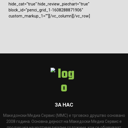
hide_cat="true" hide_review_piechart="true"
block_id="penci_grid_1-1608288871906"
custom_markup_1=""][/vc_column][/vc_row]
ЗА НАС
Македонски Медиа Сервис (ММС) е трговско друштво основано
2008 година. Основна дејност на Македоски Медиа Сервис е
продукција на мултимедијални содржини, кои се објавуваат