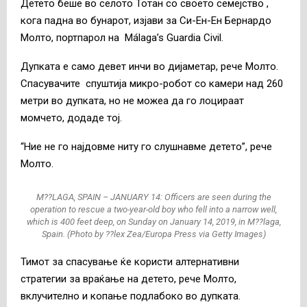
Детето беше во селото Тотан со своето семејство ,
кога падна во бунарот, изјави за Си-Ен-Ен Бернардо
Молто, портпарол на Málaga’s Guardia Civil.
Дупката е само девет инчи во дијаметар, рече Молто.
Спасувачите спуштија микро-робот со камери над 260
метри во дупката, но не можеа да го лоцираат
момчето, додаде тој.
“Ние не го најдовме ниту го слушнавме детето”, рече
Молто.
M??LAGA, SPAIN – JANUARY 14: Officers are seen during the
operation to rescue a two-year-old boy who fell into a narrow well,
which is 400 feet deep, on Sunday on January 14, 2019, in M??laga,
Spain. (Photo by ??lex Zea/Europa Press via Getty Images)
Тимот за спасување ќе користи алтернативни
стратегии за враќање на детето, рече Молто,
вклучително и копање подлабоко во дупката.