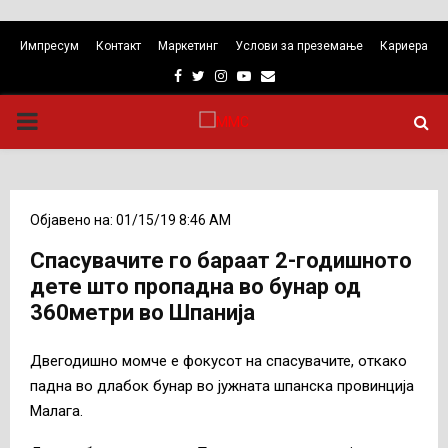
Импресум
Контакт
Маркетинг
Услови за преземање
Кариера
Facebook
Twitter
Instagram
Youtube
Email
PRIMARY
MENU
Објавено на: 01/15/19 8:46 AM
Спасувачите го бараат 2-годишното
дете што пропадна во бунар од
360метри во Шпанија
Двегодишно момче е фокусот на спасувачите,
откако
падна во длабок бунар во јужната шпанска провинција
Малага.