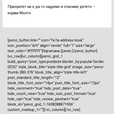
Приоритет ни е да го најдеме и спасиме детето –
изјави Молто
[penci_button link="" icon="fa fa-address-book"
icon_position="left" align="center" full="1" size="large"
text_color="#FFFFFF"]Најчитани Денес [/penci_button]
[vc_row][vc_column][penci_grid_1
build_query="post_type:post|size:6|order_by:popular1|order:
DESC" style_block_title="style-title-grid" image_size="penci-
thumb-280-376" block_title_align="style-title-left"
post_standard_title_length="12"
block_title_font_size="14px" post_title_font_size="12px"
hide_comment="true" hide_post_date="true"
hide_count_view="true" hide_icon_post_format="true"
hide_cat="true" hide_review_piechart="true"
block_id="penci_grid_1-1608288871906"
custom_markup_1=""][/vc_column][/vc_row]