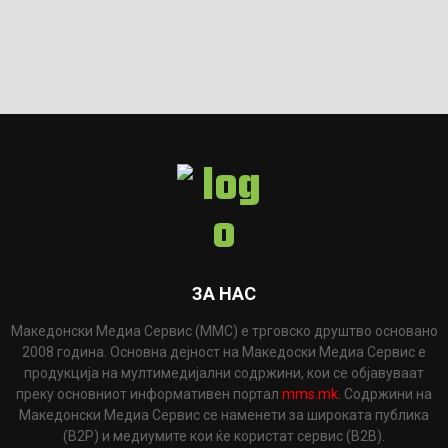
ЗА НАС
Македонски Медиа Сервис (ММС) е трговско друштво основано
2008 година. Основна дејност на Македоски Медиа Сервис е
продукција на мултимедијални содржини, кои се објавуваат
преку основниот информативен портал
mms.mk
. Содржини на
Македонски Медиа Сервис се наменети за широката публика
(B2P) и медиумите кои ќе користат сервис (B2B).