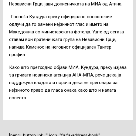
Независни Грци, јави дописничката на МИА од Атина.
-Госпоѓа Кундура преку официјално соопштение
одлучи да го замени нејзиниот глас и името на
Македонија со министерската фотелја. Уште од сега ја
ставам вон пратеничката група на Независни Грци,
напиша Каменос на неговиот официјален Твитер
профил.
Како што претходно објави МИА, Кундура, преку изјава
за грчката новинска агенција АНА-МПА, рече дека ја
поддржува владата и порача дека не преговара за
нејзиното право да гласа онака како што и налага
совеста.
[penci_button link="" icon="fa fa-address-book"