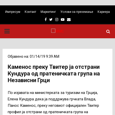
Импресум
Контакт
Маркетинг
Услови за преземање
Кариера
Facebook
Twitter
Instagram
Youtube
Email
PRIMARY
MENU
Објавено на: 01/14/19 9:39 AM
Каменос преку Твитер ја отстрани
Кундура од пратеничката група на
Независни Грци
По изјавата на министерката за туризам на Грција,
Елена Кундура дека ја поддржува грчката Влада,
Панос Каменос, преку неговиот официјален Твитер
профил ја отстрани од пратеничката група на