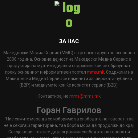
ЗА НАС
Македонски Медиа Сервис (ММС) е трговско друштво основано
2008 година. Основна дејност на Македоски Медиа Сервис е
продукција на мултимедијални содржини, кои се објавуваат
преку основниот информативен портал
mms.mk
. Содржини на
Македонски Медиа Сервис се наменети за широката публика
(B2P) и медиумите кои ќе користат сервис (B2B).
Контактирај не
mms@mms.mk
Горан Гаврилов
"Ние самите мора да се избориме за слободата на говорот, таа
не е секогаш гарантирана, таа борба мора да продолжи до крај.
Секоја власт тежнее да ја ограничи слободата на говорот и