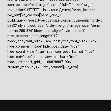
icon_position="left" align="center" full="1" size="large"
text_color="#FFFFFF"]Најчитани Денес [/penci_button]
[vc_row][vc_column][penci_grid_1
build_query="post_type:post|size:6|order_by:popular1|order:
DESC" style_block_title="style-title-grid" image_size="penci-
thumb-280-376" block_title_align="style-title-left"
post_standard_title_length="12"
block_title_font_size="14px" post_title_font_size="12px"
hide_comment="true" hide_post_date="true"
hide_count_view="true" hide_icon_post_format="true"
hide_cat="true" hide_review_piechart="true"
block_id="penci_grid_1-1608288871906"
custom_markup_1=""][/vc_column][/vc_row]